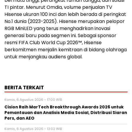
bermutu tinggi, perangkat rumah tangga, dan solusi
TI pintar. Menurut Omdia, volume penjualan TV
Hisense ukuran 100 inci dan lebih berada di peringkat
No.1 dunia (2023-2025). Hisense merupakan pelopor
RGB MiniLED yang terus menghadirkan inovasi
generasi baru pada segmen ini. Sebagai sponsor
resmi FIFA Club World Cup 2026™, Hisense
berkomitmen menjalin kemitraan di bidang olahraga
untuk menjangkau audiens global.
BERITA TERKAIT
Kamis, 6 Agustus 2026 - 17:00 WIB
Cision Raih MarTech Breakthrough Awards 2026 untuk
Pemantauan dan Analisis Media Sosial, Distribusi Siaran
Pers, dan AEO
Kamis, 6 Agustus 2026 - 13:02 WIB