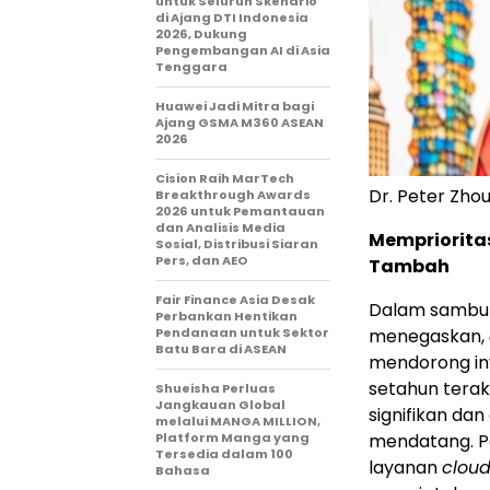
untuk Seluruh Skenario
di Ajang DTI Indonesia
2026, Dukung
Pengembangan AI di Asia
Tenggara
Huawei Jadi Mitra bagi
Ajang GSMA M360 ASEAN
2026
Cision Raih MarTech
Dr. Peter Zho
Breakthrough Awards
2026 untuk Pemantauan
dan Analisis Media
Memprioritas
Sosial, Distribusi Siaran
Pers, dan AEO
Tambah
Fair Finance Asia Desak
Dalam sambuta
Perbankan Hentikan
Pendanaan untuk Sektor
menegaskan,
Batu Bara di ASEAN
mendorong inv
setahun terak
Shueisha Perluas
Jangkauan Global
signifikan da
melalui MANGA MILLION,
Platform Manga yang
mendatang. P
Tersedia dalam 100
layanan
clou
Bahasa