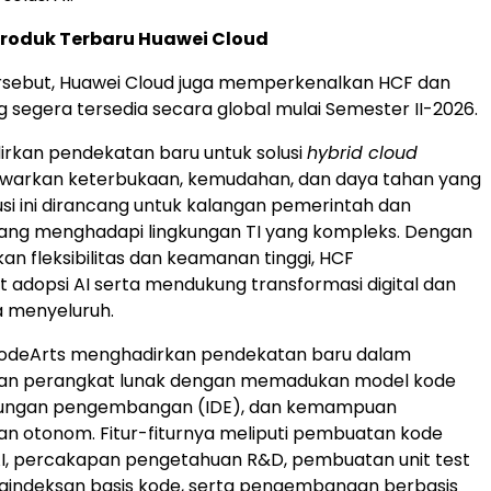
Produk Terbaru Huawei Cloud
ersebut, Huawei Cloud juga memperkenalkan HCF dan
 segera tersedia secara global mulai Semester II-2026.
rkan pendekatan baru untuk solusi
hybrid cloud
arkan keterbukaan, kemudahan, dan daya tahan yang
lusi ini dirancang untuk kalangan pemerintah dan
ang menghadapi lingkungan TI yang kompleks. Dengan
 fleksibilitas dan keamanan tinggi, HCF
dopsi AI serta mendukung transformasi digital dan
a menyeluruh.
odeArts menghadirkan pendekatan baru dalam
n perangkat lunak dengan memadukan model kode
gkungan pengembangan (IDE), dan kemampuan
 otonom. Fitur-fiturnya meliputi pembuatan kode
AI, percakapan pengetahuan R&D, pembuatan unit test
gindeksan basis kode, serta pengembangan berbasis