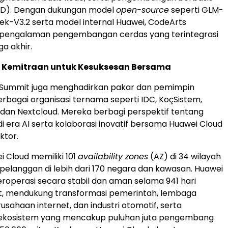
SDD). Dengan dukungan model
open-source
seperti GLM-
k-V3.2 serta model internal Huawei, CodeArts
engalaman pengembangan cerdas yang terintegrasi
ga akhir.
Kemitraan untuk Kesuksesan Bersama
 Summit juga menghadirkan pakar dan pemimpin
berbagai organisasi ternama seperti IDC, KoçSistem,
 dan Nextcloud. Mereka berbagi perspektif tentang
di era AI serta kolaborasi inovatif bersama Huawei Cloud
ktor.
ei Cloud memiliki 101
availability zones
(AZ) di 34 wilayah
pelanggan di lebih dari 170 negara dan kawasan. Huawei
eroperasi secara stabil dan aman selama 941 hari
ut, mendukung transformasi pemerintah, lembaga
usahaan internet, dan industri otomotif, serta
kosistem yang mencakup puluhan juta pengembang