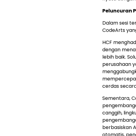
Peluncuran 
Dalam sesi t
CodeArts yang
HCF menghadi
dengan menaw
lebih baik. So
perusahaan y
menggabungkan
mempercepat a
cerdas secar
Sementara, C
pengembanga
canggih, lin
pengembangan
berbasiskan 
otomatis, pen