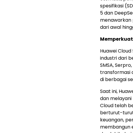
spesifikasi (
5 dan DeepSee
menawarkan p
dari awal hing
Memperkuat 
Huawei Cloud
industri dari 
SMSA, Serpro,
transformasi 
di berbagai se
Saat ini, Huaw
dan melayani 
Cloud telah b
berturut-tur
keuangan, per
membangun e