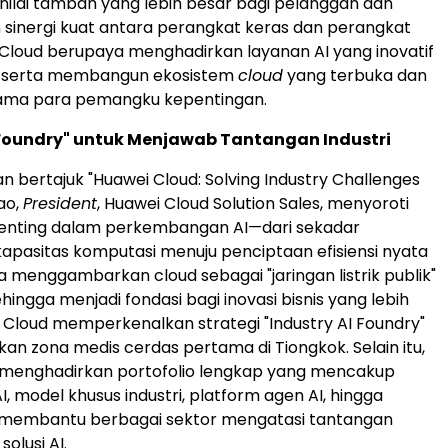
ilai tambah yang lebih besar bagi pelanggan dan
 sinergi kuat antara perangkat keras dan perangkat
 Cloud berupaya menghadirkan layanan AI yang inovatif
l serta membangun ekosistem
cloud
yang terbuka dan
ama para pemangku kepentingan.
 Foundry" untuk Menjawab Tantangan Industri
 bertajuk "Huawei Cloud: Solving Industry Challenges
Tao,
President
, Huawei Cloud Solution Sales, menyoroti
enting dalam perkembangan AI—dari sekadar
apasitas komputasi menuju penciptaan efisiensi nyata
Ia menggambarkan cloud sebagai "jaringan listrik publik"
hingga menjadi fondasi bagi inovasi bisnis yang lebih
i Cloud memperkenalkan strategi "Industry AI Foundry"
an zona medis cerdas pertama di Tiongkok. Selain itu,
 menghadirkan portofolio lengkap yang mencakup
AI, model khusus industri, platform agen AI, hingga
na membantu berbagai sektor mengatasi tantangan
olusi AI.