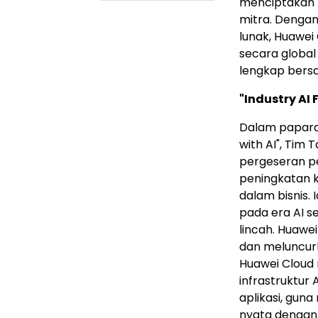
menciptakan n
mitra. Dengan
lunak, Huawei
secara globa
lengkap bers
"Industry AI
Dalam paparan
with AI", Tim 
pergeseran p
peningkatan k
dalam bisnis. 
pada era AI se
lincah. Huawe
dan meluncurk
Huawei Cloud
infrastruktur 
aplikasi, gu
nyata dengan s