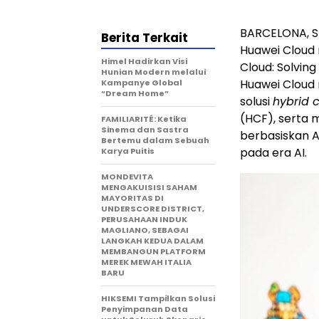
BARCELONA, Sp
Berita Terkait
Huawei Cloud
Himel Hadirkan Visi
Cloud: Solving 
Hunian Modern melalui
Huawei Cloud 
Kampanye Global
“Dream Home”
solusi
hybrid 
(HCF), serta
FAMILIARITÉ: Ketika
Sinema dan Sastra
berbasiskan 
Bertemu dalam Sebuah
pada era AI.
Karya Puitis
MONDEVITA
MENGAKUISISI SAHAM
MAYORITAS DI
UNDERSCORE DISTRICT,
PERUSAHAAN INDUK
MAGLIANO, SEBAGAI
LANGKAH KEDUA DALAM
MEMBANGUN PLATFORM
MEREK MEWAH ITALIA
BARU
HIKSEMI Tampilkan Solusi
Penyimpanan Data