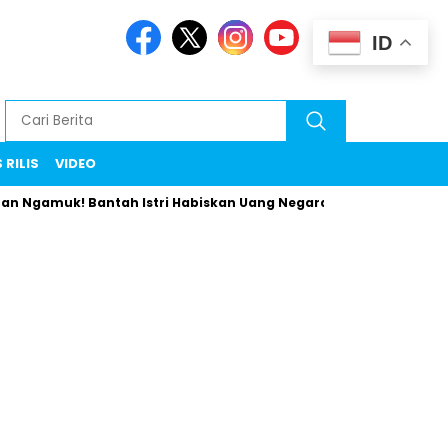
ID
 RILIS
VIDEO
uk! Bantah Istri Habiskan Uang Negara Liburan ke Eropa
U