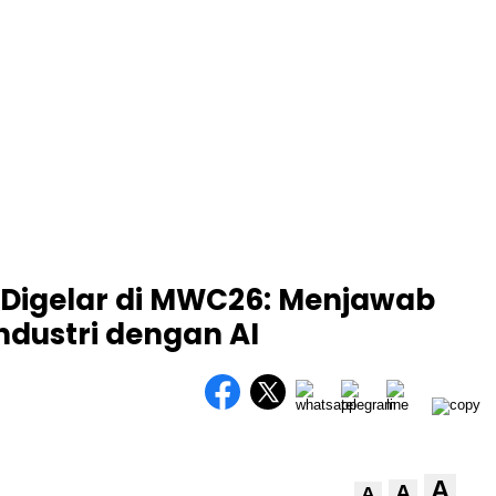
Digelar di MWC26: Menjawab
ndustri dengan AI
A
A
A