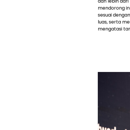
dan lebih dar
mendorong ino
sesuai dengan
luas, serta 
mengatasi ta