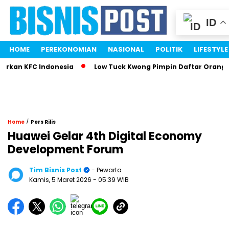
ID
HOME
PEREKONOMIAN
NASIONAL
POLITIK
LIFESTYLE
kan KFC Indonesia
Low Tuck Kwong Pimpin Daftar Orang Ter
/
Home
Pers Rilis
Huawei Gelar 4th Digital Economy
Development Forum
Tim Bisnis Post
- Pewarta
Kamis, 5 Maret 2026
- 05:39 WIB