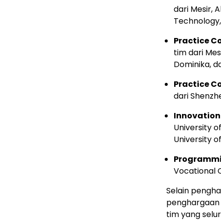
dari Mesir, 
Technology,
Practice 
tim dari Mes
Dominika, da
Practice C
dari Shenzh
Innovation
University o
University o
Programmi
Vocational 
Selain pengh
penghargaan 
tim yang selu