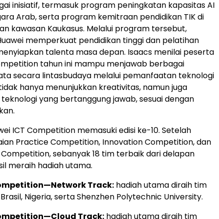
gai inisiatif, termasuk program peningkatan kapasitas AI
ara Arab, serta program kemitraan pendidikan TIK di
an kawasan Kaukasus. Melalui program tersebut,
uawei memperkuat pendidikan tinggi dan pelatihan
 menyiapkan talenta masa depan. Isaacs menilai peserta
ompetition tahun ini mampu menjawab berbagai
ta secara lintasbudaya melalui pemanfaatan teknologi
tidak hanya menunjukkan kreativitas, namun juga
teknologi yang bertanggung jawab, sesuai dengan
kan.
awei ICT Competition memasuki edisi ke-10. Setelah
aian Practice Competition, Innovation Competition, dan
ompetition, sebanyak 18 tim terbaik dari delapan
il meraih hadiah utama.
ompetition—Network Track:
hadiah utama diraih tim
, Brasil, Nigeria, serta Shenzhen Polytechnic University.
ompetition—Cloud Track:
hadiah utama diraih tim