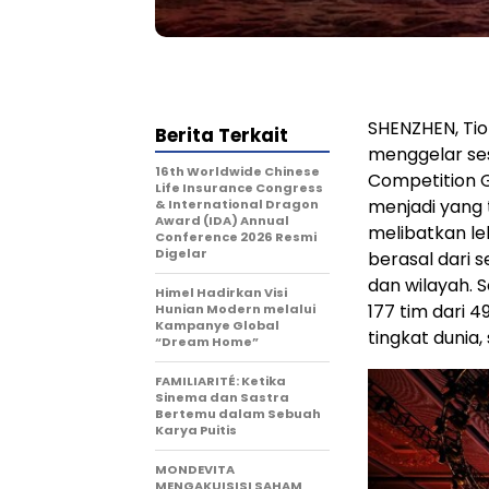
SHENZHEN, Tio
Berita Terkait
menggelar se
16th Worldwide Chinese
Competition Gl
Life Insurance Congress
menjadi yang
& International Dragon
Award (IDA) Annual
melibatkan le
Conference 2026 Resmi
Digelar
berasal dari s
dan wilayah. 
Himel Hadirkan Visi
177 tim dari 4
Hunian Modern melalui
Kampanye Global
tingkat dunia
“Dream Home”
FAMILIARITÉ: Ketika
Sinema dan Sastra
Bertemu dalam Sebuah
Karya Puitis
MONDEVITA
MENGAKUISISI SAHAM