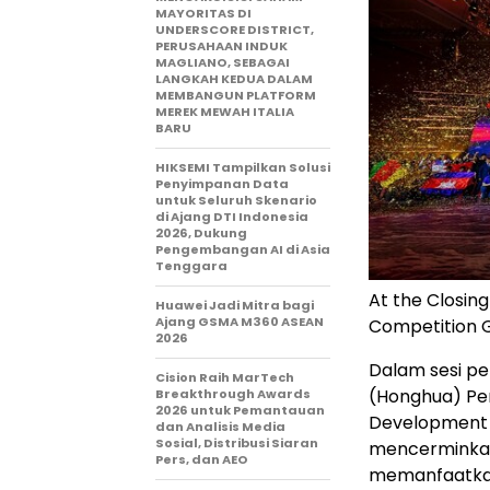
MAYORITAS DI
UNDERSCORE DISTRICT,
PERUSAHAAN INDUK
MAGLIANO, SEBAGAI
LANGKAH KEDUA DALAM
MEMBANGUN PLATFORM
MEREK MEWAH ITALIA
BARU
HIKSEMI Tampilkan Solusi
Penyimpanan Data
untuk Seluruh Skenario
di Ajang DTI Indonesia
2026, Dukung
Pengembangan AI di Asia
Tenggara
At the Closin
Huawei Jadi Mitra bagi
Ajang GSMA M360 ASEAN
Competition G
2026
Dalam sesi p
Cision Raih MarTech
(Honghua) Pe
Breakthrough Awards
2026 untuk Pemantauan
Development 
dan Analisis Media
Sosial, Distribusi Siaran
mencerminkan
Pers, dan AEO
memanfaatkan