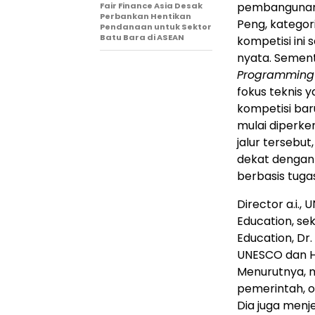
pembangunan s
Fair Finance Asia Desak
Perbankan Hentikan
Peng, kategor
Pendanaan untuk Sektor
Batu Bara di ASEAN
kompetisi ini
nyata. Sement
Programming
fokus teknis 
kompetisi bar
mulai diperke
jalur tersebu
dekat dengan 
berbasis tuga
Director a.i.,
Education, sek
Education, Dr
UNESCO dan H
Menurutnya, 
pemerintah, or
Dia juga men