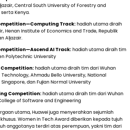
Aljazair, Central South University of Forestry and
 serta Kenya.
Competition—Computing Track:
hadiah utama diraih
ir, Henan Institute of Economics and Trade, Republik
n Aljazair.
ompetition—Ascend AI Track:
hadiah utama diraih tim
en Polytechnic University
 Competition:
hadiah utama diraih tim dari Wuhan
f Technology, Ahmadu Bello University, National
f Singapore, dan Fujian Normal University
ng Competition:
hadiah utama diraih tim dari Wuhan
College of Software and Engineering
argaan utama, Huawei juga menyerahkan sejumlah
khusus. Women in Tech Award diberikan kepada tujuh
ruh anggotanya terdiri atas perempuan, yakni tim dari