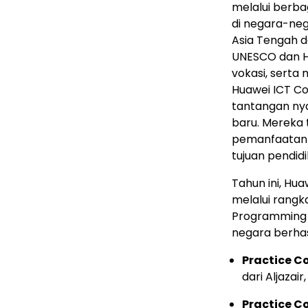
melalui berba
di negara-neg
Asia Tengah d
UNESCO dan H
vokasi, serta
Huawei ICT C
tantangan nya
baru. Mereka 
pemanfaatan 
tujuan pendidi
Tahun ini, Hu
melalui rangk
Programming C
negara berhas
Practice C
dari Aljazair
Practice C