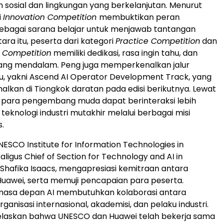
osial dan lingkungan yang berkelanjutan. Menurut
i
Innovation Competition
membuktikan peran
 sebagai sarana belajar untuk menjawab tantangan
ara itu, peserta dari kategori
Practice Competition
dan
 Competition
memiliki dedikasi, rasa ingin tahu, dan
yang mendalam. Peng juga memperkenalkan jalur
u, yakni Ascend AI Operator Development Track, yang
nalkan di Tiongkok daratan pada edisi berikutnya. Lewat
t, para pengembang muda dapat berinteraksi lebih
teknologi industri mutakhir melalui berbagai misi
s.
 UNESCO Institute for Information Technologies in
aligus Chief of Section for Technology and AI in
. Shafika Isaacs, mengapresiasi kemitraan antara
uawei, serta memuji pencapaian para peserta.
masa depan AI membutuhkan kolaborasi antara
ganisasi internasional, akademisi, dan pelaku industri.
jelaskan bahwa UNESCO dan Huawei telah bekerja sama