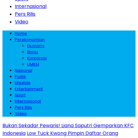
Internasional
Pers Rilis
Video
Home
Perekonomian
Ekonomi
Bisnis
Korporasi
UMKM
Nasional
Politik
Lifestyle
Entertainment
Sport
Internasional
Pers Rilis
Video
Bukan Sekadar Pewaris! Liana Saputri Gemparkan KFC
Indonesia
Low Tuck Kwong Pimpin Daftar Orang