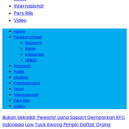
Internasional
Pers Rilis
Video
Home
Perekonomian
Ekonomi
Bisnis
Korporasi
UMKM
Nasional
Politik
Lifestyle
Entertainment
Sport
Internasional
Pers Rilis
Video
Bukan Sekadar Pewaris! Liana Saputri Gemparkan KFC
Indonesia
Low Tuck Kwong Pimpin Daftar Orang