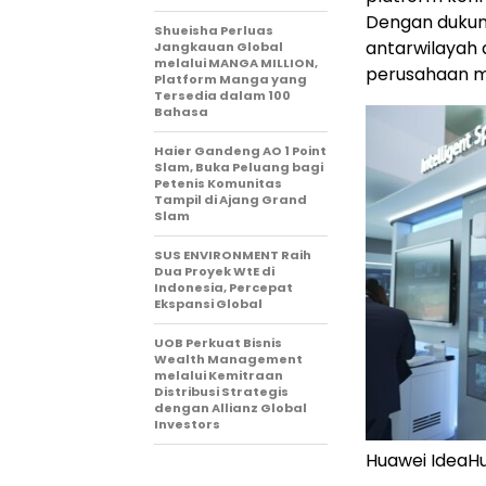
Dengan dukung
Shueisha Perluas
antarwilayah
Jangkauan Global
melalui MANGA MILLION,
perusahaan mu
Platform Manga yang
Tersedia dalam 100
Bahasa
Haier Gandeng AO 1 Point
Slam, Buka Peluang bagi
Petenis Komunitas
Tampil di Ajang Grand
Slam
SUS ENVIRONMENT Raih
Dua Proyek WtE di
Indonesia, Percepat
Ekspansi Global
UOB Perkuat Bisnis
Wealth Management
melalui Kemitraan
Distribusi Strategis
dengan Allianz Global
Investors
Huawei IdeaHu