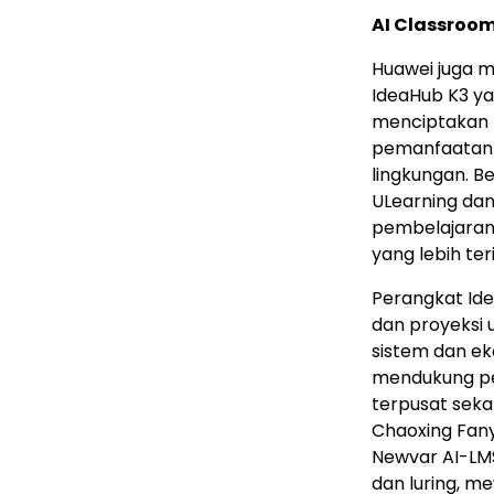
AI Classroo
Huawei juga m
IdeaHub K3 yan
menciptakan 
pemanfaatan AI
lingkungan. 
ULearning da
pembelajaran
yang lebih ter
Perangkat Ide
dan proyeksi 
sistem dan ek
mendukung pe
terpusat seka
Chaoxing Fan
Newvar AI-LMS
dan luring, m