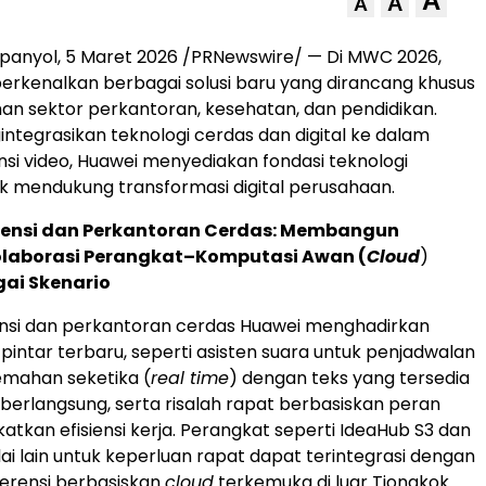
A
A
A
panyol, 5 Maret 2026 /PRNewswire/ — Di MWC 2026,
rkenalkan berbagai solusi baru yang dirancang khusus
an sektor perkantoran, kesehatan, dan pendidikan.
tegrasikan teknologi cerdas dan digital ke dalam
ensi video, Huawei menyediakan fondasi teknologi
k mendukung transformasi digital perusahaan.
erensi dan Perkantoran Cerdas: Membangun
olaborasi Perangkat–Komputasi Awan (
Cloud
)
gai Skenario
ensi dan perkantoran cerdas Huawei menghadirkan
 pintar terbaru, seperti asisten suara untuk penjadwalan
emahan seketika (
real time
) dengan teks yang tersedia
berlangsung, serta risalah rapat berbasiskan peran
atkan efisiensi kerja. Perangkat seperti IdeaHub S3 dan
lai lain untuk keperluan rapat dapat terintegrasi dengan
erensi berbasiskan
cloud
terkemuka di luar Tiongkok.