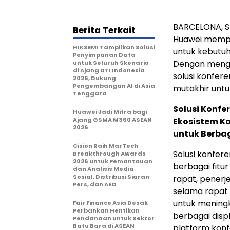
BARCELONA, S
Berita Terkait
Huawei mempe
HIKSEMI Tampilkan Solusi
untuk kebutuh
Penyimpanan Data
Dengan mengin
untuk Seluruh Skenario
di Ajang DTI Indonesia
solusi konfer
2026, Dukung
Pengembangan AI di Asia
mutakhir untu
Tenggara
Solusi Konf
Huawei Jadi Mitra bagi
Ajang GSMA M360 ASEAN
Ekosistem K
2026
untuk Berba
Cision Raih MarTech
Solusi konfer
Breakthrough Awards
2026 untuk Pemantauan
berbagai fitur
dan Analisis Media
Sosial, Distribusi Siaran
rapat, penerj
Pers, dan AEO
selama rapat 
untuk meningk
Fair Finance Asia Desak
Perbankan Hentikan
berbagai disp
Pendanaan untuk Sektor
Batu Bara di ASEAN
platform konf