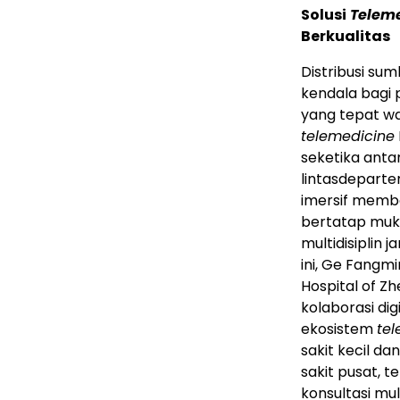
Solusi
Telem
Berkualitas
Distribusi su
kendala bagi
yang tepat wa
telemedicine
seketika anta
lintasdeparte
imersif memb
bertatap muka
multidisiplin 
ini, Ge Fangmi
Hospital of Z
kolaborasi di
ekosistem
te
sakit kecil 
sakit pusat, 
konsultasi mult