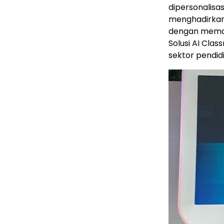
dipersonalisa
menghadirkan
dengan memanf
Solusi AI Cla
sektor pendid