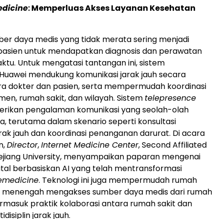
edicine
: Memperluas Akses Layanan Kesehatan
mber daya medis yang tidak merata sering menjadi
 pasien untuk mendapatkan diagnosis dan perawatan
ktu. Untuk mengatasi tantangan ini, sistem
Huawei mendukung komunikasi jarak jauh secara
ra dokter dan pasien, serta mempermudah koordinasi
men, rumah sakit, dan wilayah. Sistem
telepresence
erikan pengalaman komunikasi yang seolah-olah
, terutama dalam skenario seperti konsultasi
jarak jauh dan koordinasi penanganan darurat. Di acara
n,
Director
,
Internet Medicine Center
, Second Affiliated
hejiang University, menyampaikan paparan mengenai
gital berbasiskan AI yang telah mentransformasi
lemedicine
. Teknologi ini juga mempermudah rumah
dan menengah mengakses sumber daya medis dari rumah
termasuk praktik kolaborasi antara rumah sakit dan
idisiplin jarak jauh.