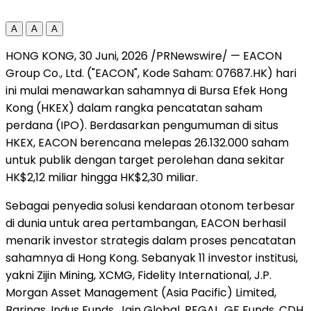
A
A
A
HONG KONG
,
30 Juni, 2026
/PRNewswire/ — EACON
Group Co., Ltd. ("EACON", Kode Saham: 07687.HK) hari
ini mulai menawarkan sahamnya di Bursa Efek Hong
Kong (HKEX) dalam rangka pencatatan saham
perdana (IPO). Berdasarkan pengumuman di situs
HKEX, EACON berencana melepas 26.132.000 saham
untuk publik dengan target perolehan dana sekitar
HK$2,12 miliar hingga HK$2,30 miliar.
Sebagai penyedia solusi kendaraan otonom terbesar
di dunia untuk area pertambangan, EACON berhasil
menarik investor strategis dalam proses pencatatan
sahamnya di Hong Kong. Sebanyak 11 investor institusi,
yakni Zijin Mining, XCMG, Fidelity International, J.P.
Morgan Asset Management (Asia Pacific) Limited,
Barings, Indus Funds, Jain Global, REGAL, GF Funds, CDH,