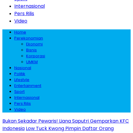
Internasional
Pers Rilis
Video
Home
Perekonomian
Ekonomi
Bisnis
Korporasi
UMKM
Nasional
Politik
Lifestyle
Entertainment
Sport
Internasional
Pers Rilis
Video
Bukan Sekadar Pewaris! Liana Saputri Gemparkan KFC
Indonesia
Low Tuck Kwong Pimpin Daftar Orang