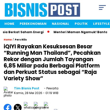
HOME
PEREKONOMIAN
NASIONAL
POLITIK
LIFESTYLE
a Berkat Saham Energi
Menteri Maman Ngamuk! Bantah Istri
/
Home
Pers Rilis
iQIYI Rayakan Kesuksesan Besar
“Running Man Thailand”, Pecahkan
Rekor dengan Jumlah Tayangan
6,85 Miliar pada Berbagai Platform
dan Perkuat Status sebagai “Raja
Variety Show”
Tim Bisnis Post
- Pewarta
Kamis, 28 Mei 2026
- 01:19 WIB