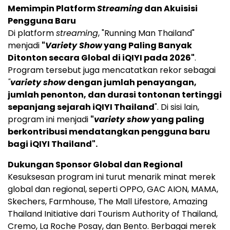
Memimpin Platform
Streaming
dan Akuisisi
Pengguna Baru
Di platform
streaming
, "Running Man Thailand"
menjadi
"
Variety Show
yang Paling Banyak
Ditonton secara Global di iQIYI pada 2026"
.
Program tersebut juga mencatatkan rekor sebagai
"
variety show
dengan jumlah penayangan,
jumlah penonton, dan durasi tontonan tertinggi
sepanjang sejarah iQIYI Thailand
". Di sisi lain,
program ini menjadi
"
variety show
yang paling
berkontribusi mendatangkan pengguna baru
bagi iQIYI Thailand".
Dukungan Sponsor Global dan Regional
Kesuksesan program ini turut menarik minat merek
global dan regional, seperti OPPO, GAC AION, MAMA,
Skechers, Farmhouse, The Mall Lifestore, Amazing
Thailand Initiative dari Tourism Authority of Thailand,
Cremo, La Roche Posay, dan Bento. Berbagai merek