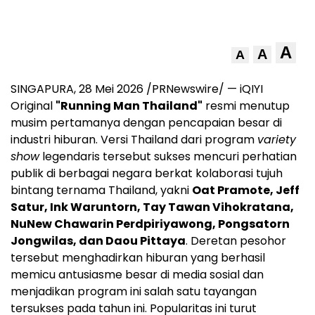
A
A
A
SINGAPURA, 28 Mei 2026 /PRNewswire/ — iQIYI
Original
"Running Man Thailand"
resmi menutup
musim pertamanya dengan pencapaian besar di
industri hiburan. Versi Thailand dari program
variety
show
legendaris tersebut sukses mencuri perhatian
publik di berbagai negara berkat kolaborasi tujuh
bintang ternama Thailand, yakni
Oat Pramote, Jeff
Satur, Ink Waruntorn, Tay Tawan Vihokratana,
NuNew Chawarin Perdpiriyawong, Pongsatorn
Jongwilas, dan Daou Pittaya
. Deretan pesohor
tersebut menghadirkan hiburan yang berhasil
memicu antusiasme besar di media sosial dan
menjadikan program ini salah satu tayangan
tersukses pada tahun ini. Popularitas ini turut