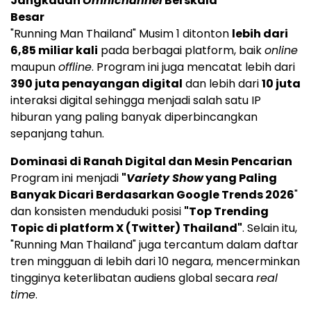
Jangkauan
Omnichannel
Berskala
Besar
"Running Man Thailand" Musim 1 ditonton
lebih dari
6,85 miliar kali
pada berbagai platform, baik
online
maupun
offline
. Program ini juga mencatat lebih dari
390 juta penayangan digital
dan lebih dari
10 juta
interaksi digital sehingga menjadi salah satu IP
hiburan yang paling banyak diperbincangkan
sepanjang tahun.
Dominasi di Ranah Digital dan Mesin Pencarian
Program ini menjadi
"
Variety Show
yang Paling
Banyak Dicari Berdasarkan Google Trends 2026
"
dan konsisten menduduki posisi
"Top Trending
Topic di platform X (Twitter) Thailand"
. Selain itu,
"Running Man Thailand" juga tercantum dalam daftar
tren mingguan di lebih dari 10 negara, mencerminkan
tingginya keterlibatan audiens global secara
real
time
.