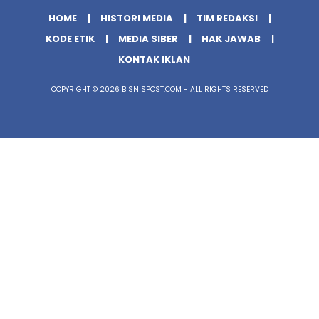
HOME
HISTORI MEDIA
TIM REDAKSI
KODE ETIK
MEDIA SIBER
HAK JAWAB
KONTAK IKLAN
COPYRIGHT © 2026 BISNISPOST.COM - ALL RIGHTS RESERVED