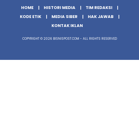
HOME
HISTORI MEDIA
TIM REDAKSI
KODE ETIK
MEDIA SIBER
HAK JAWAB
KONTAK IKLAN
COPYRIGHT © 2026 BISNISPOST.COM - ALL RIGHTS RESERVED