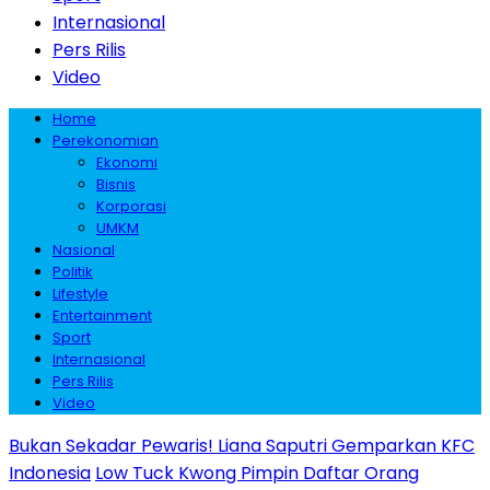
Internasional
Pers Rilis
Video
Home
Perekonomian
Ekonomi
Bisnis
Korporasi
UMKM
Nasional
Politik
Lifestyle
Entertainment
Sport
Internasional
Pers Rilis
Video
Bukan Sekadar Pewaris! Liana Saputri Gemparkan KFC
Indonesia
Low Tuck Kwong Pimpin Daftar Orang