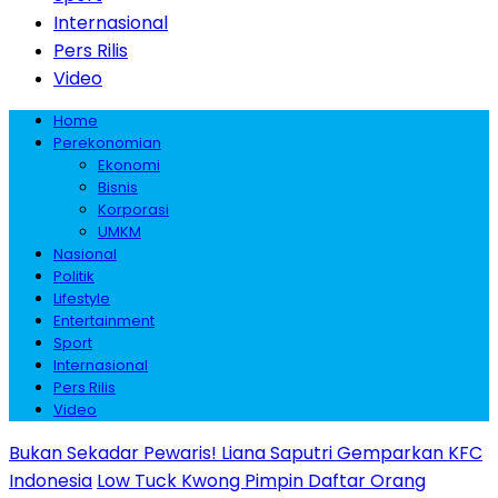
Internasional
Pers Rilis
Video
Home
Perekonomian
Ekonomi
Bisnis
Korporasi
UMKM
Nasional
Politik
Lifestyle
Entertainment
Sport
Internasional
Pers Rilis
Video
Bukan Sekadar Pewaris! Liana Saputri Gemparkan KFC
Indonesia
Low Tuck Kwong Pimpin Daftar Orang