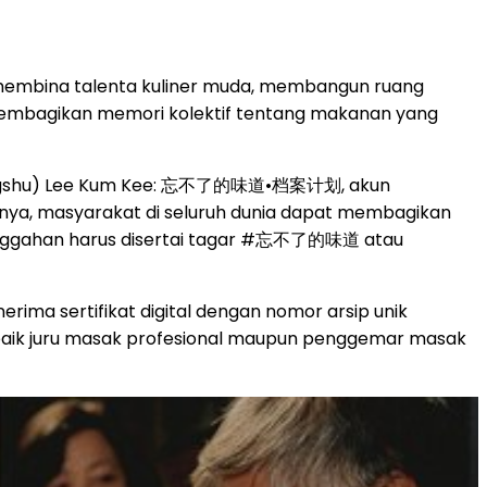
, membina talenta kuliner muda, membangun ruang
an membagikan memori kolektif tentang makanan yang
iaohongshu) Lee Kum Kee: 忘不了的味道•档案计划, akun
innya, masyarakat di seluruh dunia dapat membagikan
to. Unggahan harus disertai tagar #忘不了的味道 atau
rima sertifikat digital dengan nomor arsip unik
an baik juru masak profesional maupun penggemar masak