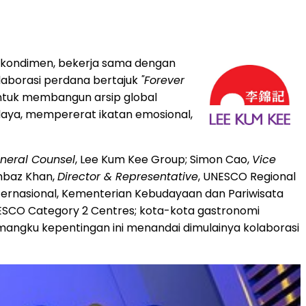
 kondimen, bekerja sama dengan
olaborasi perdana bertajuk
"Forever
untuk membangun arsip global
daya, mempererat ikatan emosional,
eneral Counsel
, Lee Kum Kee Group; Simon Cao,
Vice
ahbaz Khan,
Director & Representative
, UNESCO Regional
nternasional, Kementerian Kebudayaan dan Pariwisata
UNESCO Category 2 Centres; kota-kota gastronomi
mangku kepentingan ini menandai dimulainya kolaborasi