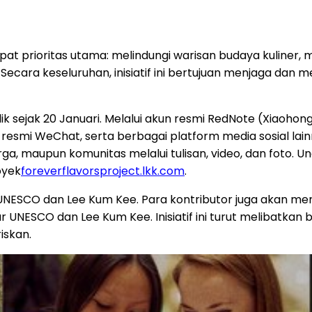
at prioritas utama: melindungi warisan budaya kuliner
k. Secara keseluruhan, inisiatif ini bertujuan menjaga d
blik sejak 20 Januari. Melalui akun resmi RedNote (X
 resmi WeChat, serta berbagai platform media sosial la
uarga, maupun komunitas melalui tulisan, video, dan fo
oyek
foreverflavorsproject.lkk.com
.
 UNESCO dan Lee Kum Kee. Para kontributor juga akan mene
r UNESCO dan Lee Kum Kee. Inisiatif ini turut melibatk
iskan.