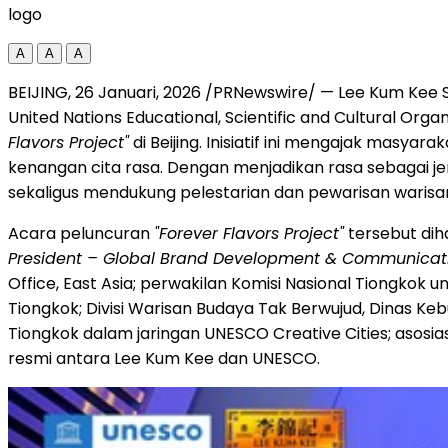
logo
A
A
A
BEIJING
,
26 Januari, 2026
/PRNewswire/ — Lee Kum Kee S
United Nations Educational, Scientific and Cultural Or
Flavors Project"
di Beijing. Inisiatif ini mengajak mas
kenangan cita rasa. Dengan menjadikan rasa sebagai je
sekaligus mendukung pelestarian dan pewarisan warisan
Acara peluncuran
"Forever Flavors Project"
tersebut diha
President – Global Brand Development & Communicat
Office, East Asia; perwakilan Komisi Nasional Tiongko
Tiongkok; Divisi Warisan Budaya Tak Berwujud, Dinas K
Tiongkok dalam jaringan UNESCO Creative Cities; asosias
resmi antara Lee Kum Kee dan UNESCO.