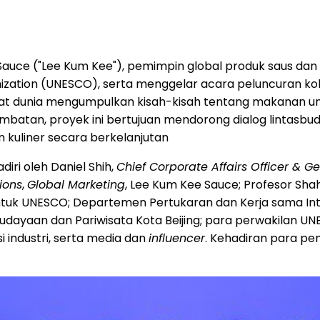
auce ("Lee Kum Kee"), pemimpin global produk saus dan
ganization (UNESCO), serta menggelar acara peluncuran k
yarakat dunia mengumpulkan kisah-kisah tentang makanan 
mbatan, proyek ini bertujuan mendorong dialog lintasbu
 kuliner secara berkelanjutan
diri oleh Daniel Shih,
Chief Corporate Affairs Officer & G
ions
,
Global Marketing
, Lee Kum Kee Sauce; Profesor Sh
k untuk UNESCO; Departemen Pertukaran dan Kerja sama I
ebudayaan dan Pariwisata Kota Beijing; para perwakilan 
i industri, serta media dan
influencer
. Kehadiran para pe