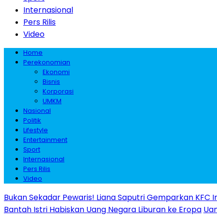
Internasional
Pers Rilis
Video
Home
Perekonomian
Ekonomi
Bisnis
Korporasi
UMKM
Nasional
Politik
Lifestyle
Entertainment
Sport
Internasional
Pers Rilis
Video
Bukan Sekadar Pewaris! Liana Saputri Gemparkan KFC I
Bantah Istri Habiskan Uang Negara Liburan ke Eropa
Uan