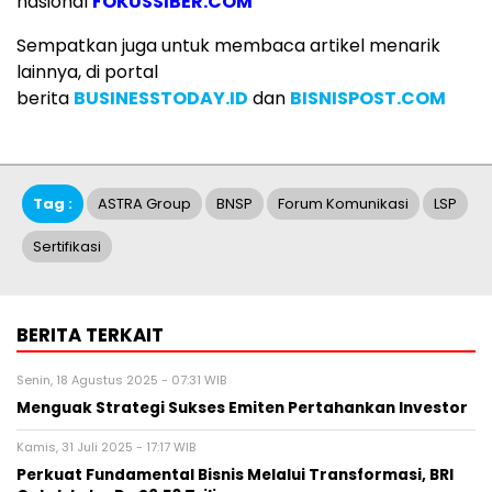
nasional
FOKUSSIBER.COM
Sempatkan juga untuk membaca artikel menarik
lainnya, di portal
berita
BUSINESSTODAY.ID
dan
BISNISPOST.COM
Tag :
ASTRA Group
BNSP
Forum Komunikasi
LSP
Sertifikasi
BERITA TERKAIT
Senin, 18 Agustus 2025 - 07:31 WIB
Menguak Strategi Sukses Emiten Pertahankan Investor
Kamis, 31 Juli 2025 - 17:17 WIB
Perkuat Fundamental Bisnis Melalui Transformasi, BRI