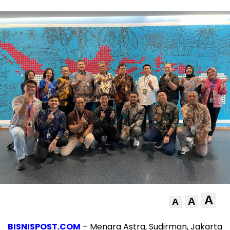
A
A
A
BISNISPOST.COM
– Menara Astra, Sudirman, Jakarta