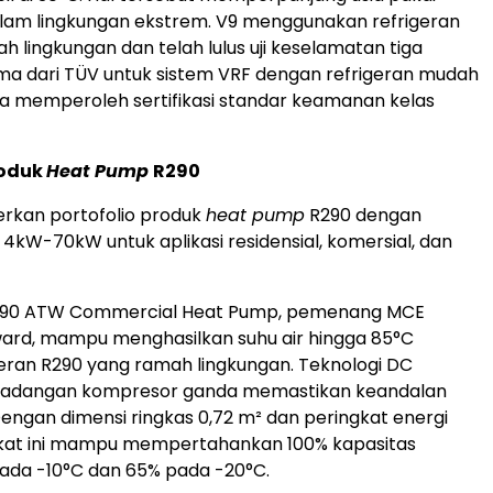
am lingkungan ekstrem. V9 menggunakan refrigeran
h lingkungan dan telah lulus uji keselamatan tiga
ma dari TÜV untuk sistem VRF dengan refrigeran mudah
ta memperoleh sertifikasi standar keamanan kelas
roduk
Heat Pump
R290
kan portofolio produk
heat pump
R290 dengan
 4kW-70kW untuk aplikasi residensial, komersial, dan
290 ATW Commercial Heat Pump, pemenang MCE
ward, mampu menghasilkan suhu air hingga 85°C
eran R290 yang ramah lingkungan. Teknologi DC
 cadangan kompresor ganda memastikan keandalan
Dengan dimensi ringkas 0,72 m² dan peringkat energi
kat ini mampu mempertahankan 100% kapasitas
da -10°C dan 65% pada -20°C.