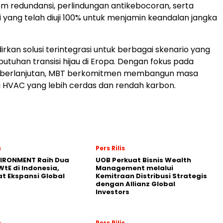
em redundansi, perlindungan antikebocoran, serta
 yang telah diuji 100% untuk menjamin keandalan jangka
kan solusi terintegrasi untuk berbagai skenario yang
tuhan transisi hijau di Eropa. Dengan fokus pada
keberlanjutan, MBT berkomitmen membangun masa
i HVAC yang lebih cerdas dan rendah karbon.
s
Pers Rilis
VIRONMENT Raih Dua
UOB Perkuat Bisnis Wealth
WtE di Indonesia,
Management melalui
t Ekspansi Global
Kemitraan Distribusi Strategis
dengan Allianz Global
Investors
s
Pers Rilis