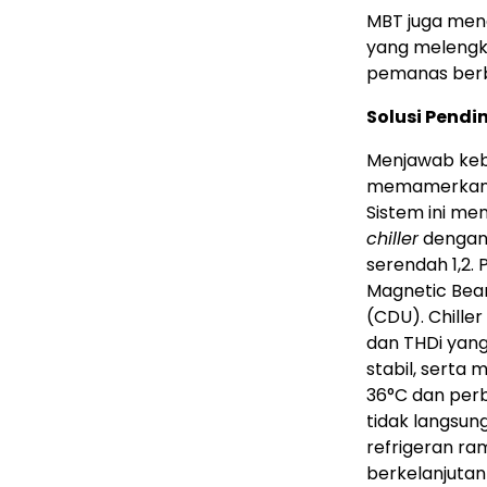
MBT juga men
yang melengka
pemanas berba
Solusi Pendi
Menjawab kebu
memamerkan so
Sistem ini men
chiller
dengan 
serendah 1,2.
Magnetic Beari
(CDU). Chiller
dan THDi yang
stabil, serta 
36°C dan perb
tidak langsun
refrigeran ra
berkelanjutan