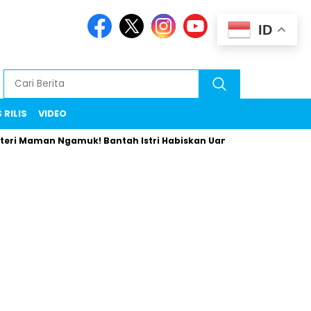
ID
 RILIS
VIDEO
aman Ngamuk! Bantah Istri Habiskan Uang Negara Liburan ke Er