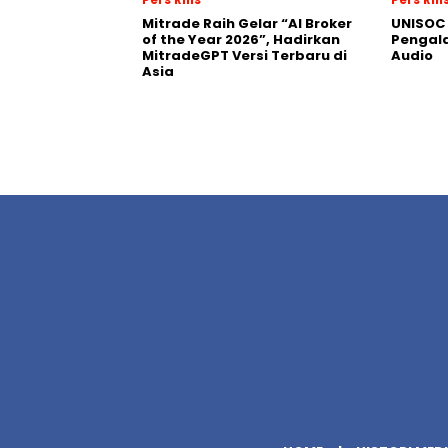
Mitrade Raih Gelar “AI Broker
UNISOC 
of the Year 2026”, Hadirkan
Pengal
MitradeGPT Versi Terbaru di
Audio
Asia