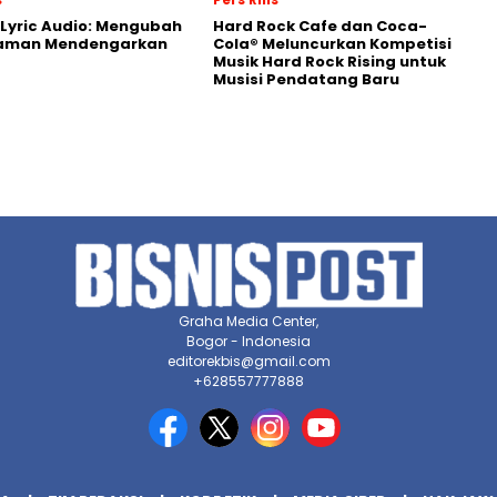
Lyric Audio: Mengubah
Hard Rock Cafe dan Coca-
aman Mendengarkan
Cola® Meluncurkan Kompetisi
Musik Hard Rock Rising untuk
Musisi Pendatang Baru
Graha Media Center,
Bogor - Indonesia
editorekbis@gmail.com
+628557777888