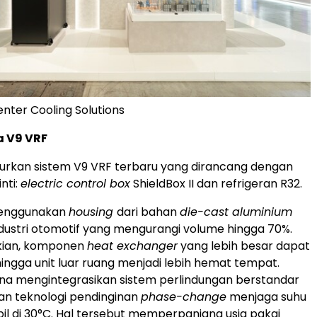
nter Cooling Solutions
 V9 VRF
urkan sistem V9 VRF terbaru yang dirancang dengan
nti:
electric control box
ShieldBox II dan refrigeran R32.
 menggunakan
housing
dari bahan
die-cast aluminium
dustri otomotif yang mengurangi volume hingga 70%.
kian, komponen
heat exchanger
yang lebih besar dapat
ingga unit luar ruang menjadi lebih hemat tempat.
ona mengintegrasikan sistem perlindungan berstandar
an teknologi pendinginan
phase-change
menjaga suhu
bil di 30°C. Hal tersebut memperpanjang usia pakai