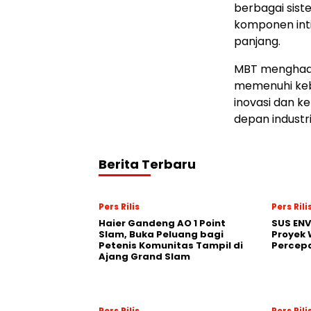
berbagai sist
komponen inti
panjang.
MBT menghadir
memenuhi kebu
inovasi dan 
depan industr
Berita Terbaru
Pers Rilis
Pers Rili
Haier Gandeng AO 1 Point
SUS EN
Slam, Buka Peluang bagi
Proyek 
Petenis Komunitas Tampil di
Percepa
Ajang Grand Slam
Pers Rilis
Pers Rili