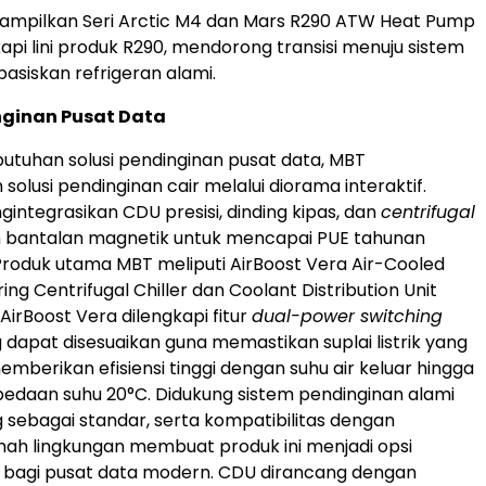
ampilkan Seri Arctic M4 dan Mars R290 ATW Heat Pump
pi lini produk R290, mendorong transisi menuju sistem
siskan refrigeran alami.
nginan Pusat Data
tuhan solusi pendinginan pusat data, MBT
lusi pendinginan cair melalui diorama interaktif.
gintegrasikan CDU presisi, dinding kipas, dan
centrifugal
bantalan magnetik untuk mencapai PUE tahunan
 Produk utama MBT meliputi AirBoost Vera Air-Cooled
ng Centrifugal Chiller dan Coolant Distribution Unit
 AirBoost Vera dilengkapi fitur
dual-power switching
 dapat disesuaikan guna memastikan suplai listrik yang
memberikan efisiensi tinggi dengan suhu air keluar hingga
edaan suhu 20°C. Didukung sistem pendinginan alami
g sebagai standar, serta kompatibilitas dengan
mah lingkungan membuat produk ini menjadi opsi
 bagi pusat data modern. CDU dirancang dengan