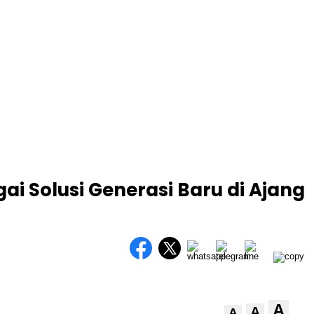
i Solusi Generasi Baru di Ajang
A
A
A