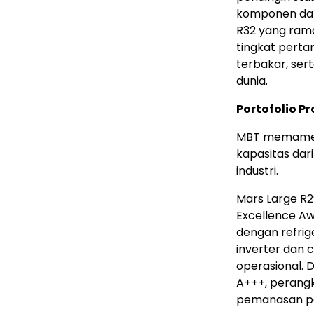
komponen dal
R32 yang rama
tingkat perta
terbakar, ser
dunia.
Portofolio P
MBT memamer
kapasitas dari
industri.
Mars Large R
Excellence A
dengan refrig
inverter dan
operasional. 
A+++, perang
pemanasan pa