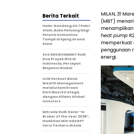
MILAN
,
31 Mar
Berita Terkait
(MBT) menari
Haier Gandeng AO 1 Point
menampilkan t
Slam, Buka Peluang bagi
heat pump
R2
Petenis Komunitas
Tampil di Ajang Grand
memperkuat s
Slam
penggunaan r
SUS ENVIRONMENT Raih
energi.
Dua Proyek WtE di
Indonesia, Percepat
Ekspansi Global
UOB Perkuat Bisnis
Wealth Management
melalui Kemitraan
Distribusi Strategis
dengan Allianz Global
Investors
Mitrade Raih Gelar “AI
Broker of the Year 2026”,
Hadirkan MitradeGPT
Versi Terbaru di Asia