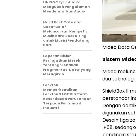
UNISOC Lyric Audio:
Mengubah Pengalaman
Mendengarkan Audio
Hard Rock Cafe dan
Coca-Cola®
Meluncurkan Kompetisi
Musik Hard Rock Rising
untuk Musisi Pendatang
Baru
Midea Data Ce
Laporan Cision
Sistem
Midea
Peringatkan Merek
tentang ‘Jebakan
Fragmentasi Data’ yang
Midea melunc
Merugikan
dua teknologi i
Lockton
Memperkenalkan
ShieldBox II
Lockton SAGE: Platform
berstandar in
Kecerdasan Perusahaan
Terpadu Pertama di
Dengan demi
Industri
digunakan seh
Desain tiga z
IP68, sedangk
pendingin sta