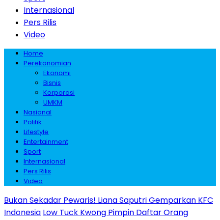
Internasional
Pers Rilis
Video
Home
Perekonomian
Ekonomi
Bisnis
Korporasi
UMKM
Nasional
Politik
Lifestyle
Entertainment
Sport
Internasional
Pers Rilis
Video
Bukan Sekadar Pewaris! Liana Saputri Gemparkan KFC
Indonesia
Low Tuck Kwong Pimpin Daftar Orang