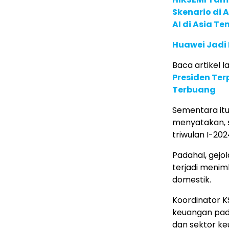
Skenario di
AI di Asia T
Huawei Jadi
Baca artikel la
Presiden Ter
Terbuang
Sementara itu
menyatakan, s
triwulan I-202
Padahal, gejo
terjadi meni
domestik.
Koordinator KS
keuangan pada
dan sektor ke