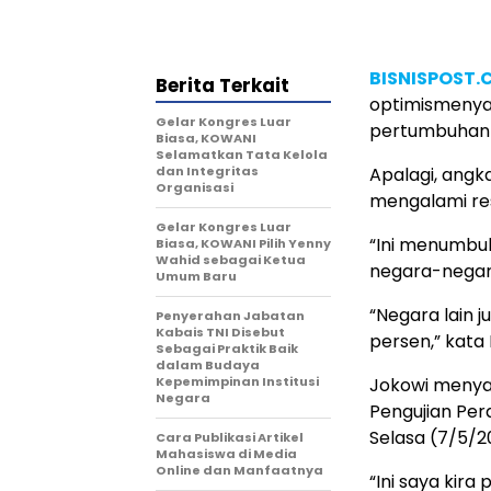
BISNISPOST
Berita Terkait
optimismenya
Gelar Kongres Luar
pertumbuhan 5
Biasa, KOWANI
Selamatkan Tata Kelola
dan Integritas
Apalagi, angk
Organisasi
mengalami re
Gelar Kongres Luar
“Ini menumbu
Biasa, KOWANI Pilih Yenny
Wahid sebagai Ketua
negara-negara
Umum Baru
“Negara lain 
Penyerahan Jabatan
Kabais TNI Disebut
persen,” kata
Sebagai Praktik Baik
dalam Budaya
Kepemimpinan Institusi
Jokowi menyam
Negara
Pengujian Per
Selasa (7/5/2
Cara Publikasi Artikel
Mahasiswa di Media
Online dan Manfaatnya
“Ini saya kira