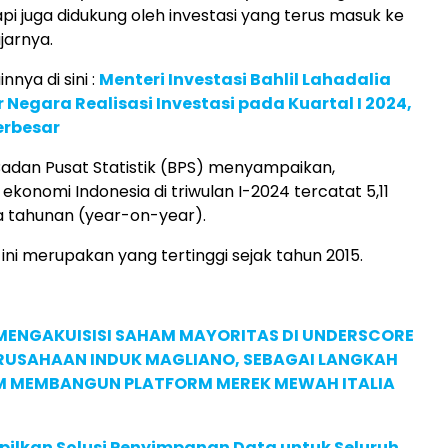
pi juga didukung oleh investasi yang terus masuk ke
ujarnya.
innya di sini :
Menteri Investasi Bahlil Lahadalia
r Negara Realisasi Investasi pada Kuartal I 2024,
erbesar
adan Pusat Statistik (BPS) menyampaikan,
konomi Indonesia di triwulan I-2024 tercatat 5,11
a tahunan (year-on-year).
ni merupakan yang tertinggi sejak tahun 2015.
MENGAKUISISI SAHAM MAYORITAS DI UNDERSCORE
ERUSAHAAN INDUK MAGLIANO, SEBAGAI LANGKAH
M MEMBANGUN PLATFORM MEREK MEWAH ITALIA
pilkan Solusi Penyimpanan Data untuk Seluruh