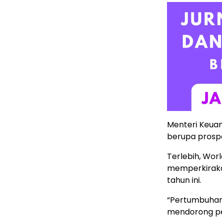
Menteri Keuan
berupa prospe
Terlebih, Worl
memperkiraka
tahun ini.
“Pertumbuhan 
mendorong pe