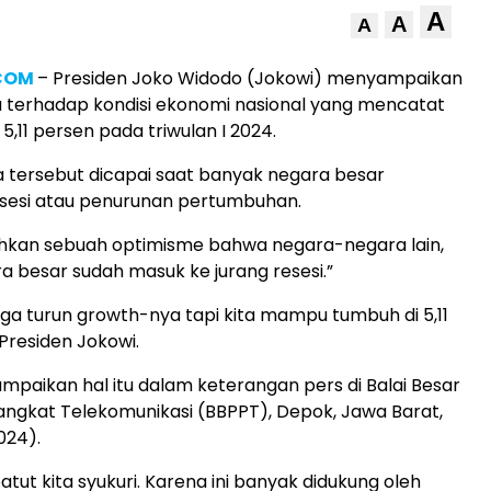
A
A
A
.COM
– Presiden Joko Widodo (Jokowi) menyampaikan
 terhadap kondisi ekonomi nasional yang mencatat
,11 persen pada triwulan I 2024.
a tersebut dicapai saat banyak negara besar
sesi atau penurunan pertumbuhan.
hkan sebuah optimisme bahwa negara-negara lain,
 besar sudah masuk ke jurang resesi.”
juga turun growth-nya tapi kita mampu tumbuh di 5,11
 Presiden Jokowi.
paikan hal itu dalam keterangan pers di Balai Besar
angkat Telekomunikasi (BBPPT), Depok, Jawa Barat,
024).
 patut kita syukuri. Karena ini banyak didukung oleh