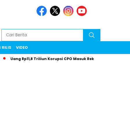
 RILIS
VIDEO
ang Rp11,8 Triliun Korupsi CPO Masuk Rekening Negara
Melal