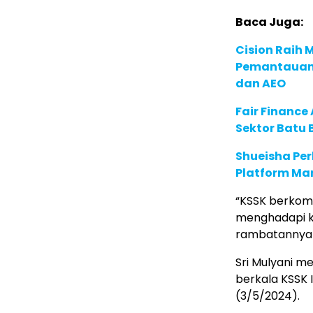
Baca Juga:
Cision Raih
Pemantauan d
dan AEO
Fair Financ
Sektor Batu 
Shueisha Pe
Platform Ma
“KSSK berkom
menghadapi k
rambatannya 
Sri Mulyani m
berkala KSSK 
(3/5/2024).