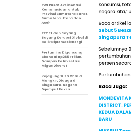
konsumsi, teta
PWI Pusat Aksi Donasi
Kemanusiaan untuk
negara kita,” 
Provinsi Sumatera Barat,
Sumatera Utara dan
Baca artikel la
Aceh
Sebut 5 Besa
PPT ET dan Bayang-
Singapura T
Bayang Korupsi Global di
Balik Diplomasi Energi
Sebelumnya B
Pertamina Diguncang
pertumbuhan e
Skandal Rp285 Triliun,
Dampak ke Investasi
persen secar
Migas Disorot
Pertumbuhan i
Kejagung: Riza Chalid
Mangkir, Diduga di
Singapura, Segera
Baca Juga:
Dijemput Paksa
MONDEVITA 
DISTRICT, P
KEDUA DALA
BARU
HIKSEMI Tam