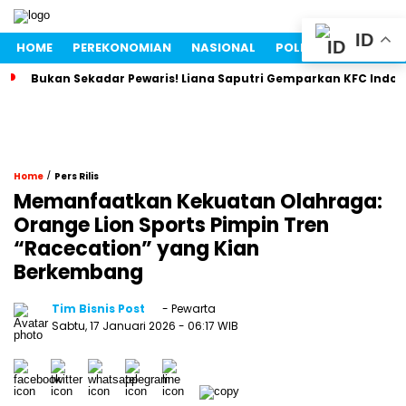
ID
HOME
PEREKONOMIAN
NASIONAL
POLITIK
LIFESTYLE
Bukan Sekadar Pewaris! Liana Saputri Gemparkan KFC Indon
/
Home
Pers Rilis
Memanfaatkan Kekuatan Olahraga:
Orange Lion Sports Pimpin Tren
“Racecation” yang Kian
Berkembang
Tim Bisnis Post
- Pewarta
Sabtu, 17 Januari 2026
- 06:17 WIB