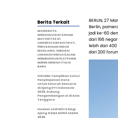
BERLIN
,
27 Mar
Berita Terkait
Berlin, pamera
MONDEVITA
jadi ke-60 de
MENGAKUISISI SAHAM
dari 166 negar
MAYORITAS DI
UNDERSCORE DISTRICT,
lebih dari 40
PERUSAHAAN INDUK
MAGLIANO, SEBAGAI
dari 200 forum
LANGKAH KEDUA DALAM
MEMBANGUN PLATFORM
MEREK MEWAH ITALIA
BARU
HIKSEMI Tampilkan Solusi
Penyimpanan Data
untuk Seluruh Skenario
di Ajang DTI Indonesia
2026, Dukung
Pengembangan AI di Asia
Tenggara
Huawei Jadi Mitra bagi
Ajang GSMA M360 ASEAN
2026