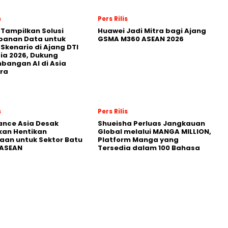
s
Pers Rilis
 Tampilkan Solusi
Huawei Jadi Mitra bagi Ajang
panan Data untuk
GSMA M360 ASEAN 2026
 Skenario di Ajang DTI
ia 2026, Dukung
angan AI di Asia
ra
s
Pers Rilis
nance Asia Desak
Shueisha Perluas Jangkauan
kan Hentikan
Global melalui MANGA MILLION,
an untuk Sektor Batu
Platform Manga yang
 ASEAN
Tersedia dalam 100 Bahasa