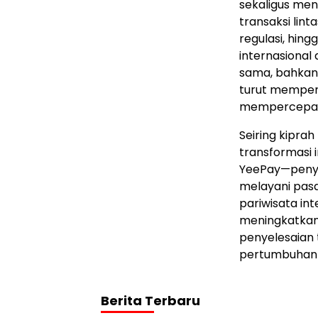
sekaligus men
transaksi lint
regulasi, hin
internasional
sama, bahkan
turut memper
mempercepat 
Seiring kipra
transformasi i
YeePay—penyed
melayani pas
pariwisata in
meningkatkan 
penyelesaian 
pertumbuhan be
Berita Terbaru