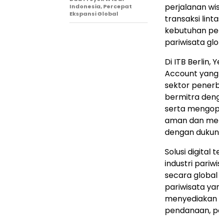
perjalanan wi
Indonesia, Percepat
Ekspansi Global
transaksi lin
kebutuhan pe
pariwisata glo
Di ITB Berlin,
Account yang 
sektor penerb
bermitra deng
serta mengope
aman dan meme
dengan dukung
Solusi digita
industri pari
secara global
pariwisata ya
menyediakan a
pendanaan, pe