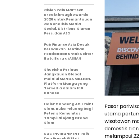
Cision Raih MarTech
Breakthrough Awards
2026 untuk Pemantauan
dan Analisis Media
Sosial, Distribusi Siaran
Pers, dan AEO
Fair Finance Asia Desak
Perbankan Hentikan
Pendanaan untuk Sektor
Batu Bara di ASEAN
Shueisha Perluas
Jangkauan Global
melalui MANGA MILLION,
Platform Manga yang
Tersedia dalam 100
Bahasa
Haier Gandeng AO 1 Point
Pasar pariwis
Slam, Buka Peluang bagi
utama pertum
Petenis Komunitas
Tampil di Ajang Grand
wisatawan man
Slam
domestik Tion
SUS ENVIRONMENT Raih
melampaui 22
Dua Proyek WtE di