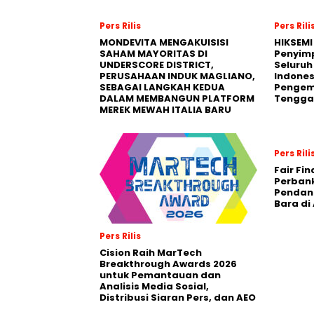
Pers Rilis
Pers Rili
MONDEVITA MENGAKUISISI
HIKSEMI
SAHAM MAYORITAS DI
Penyim
UNDERSCORE DISTRICT,
Seluruh
PERUSAHAAN INDUK MAGLIANO,
Indones
SEBAGAI LANGKAH KEDUA
Pengemb
DALAM MEMBANGUN PLATFORM
Tengga
MEREK MEWAH ITALIA BARU
Pers Rili
Fair Fi
Perban
Pendana
Bara di
Pers Rilis
Cision Raih MarTech
Breakthrough Awards 2026
untuk Pemantauan dan
Analisis Media Sosial,
Distribusi Siaran Pers, dan AEO