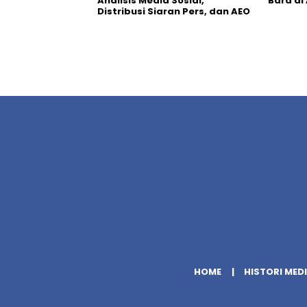
Analisis Media Sosial,
Bara di
Distribusi Siaran Pers, dan AEO
HOME
HISTORI MED