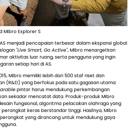
d Mibro Explorer S
 AS menjadi pencapaian terbesar dalam ekspansi global
 slogan
"Live Smart, Go Active"
, Mibro menargetkan
mar aktivitas luar ruang, serta pengguna yang ingin
aran setiap hari di AS.
015, Mibro memiliki lebih dari 500 staf riset dan
 (R&D) yang berfokus pada satu gagasan utama:
arable
pintar harus mendukung perkembangan
kan sekadar mencatat data. Produk-produk Mibro
ain fungsional, algoritma pelacakan olahraga yang
 perangkat keras berstandar tinggi. Hasilnya, Mibro
erangkat yang dirancang untuk mendukung gaya
engguna.