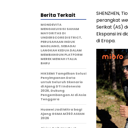
SHENZHEN, Ti
Berita Terkait
perangkat
we
MONDEVITA
Serikat (AS)
MENGAKUISISI SAHAM
Ekspansi ini 
MAYORITAS DI
UNDERSCORE DISTRICT,
di Eropa.
PERUSAHAAN INDUK
MAGLIANO, SEBAGAI
LANGKAH KEDUA DALAM
MEMBANGUN PLATFORM
MEREK MEWAH ITALIA
BARU
HIKSEMI Tampilkan Solusi
Penyimpanan Data
untuk Seluruh Skenario
di Ajang DTI Indonesia
2026, Dukung
Pengembangan AI di Asia
Tenggara
Huawei Jadi Mitra bagi
Ajang GSMA M360 ASEAN
2026