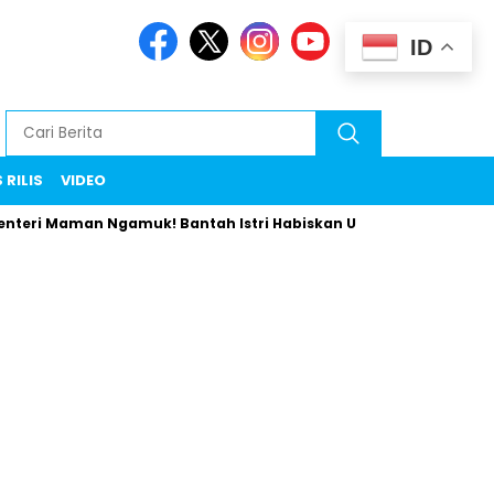
ID
 RILIS
VIDEO
i Maman Ngamuk! Bantah Istri Habiskan Uang Negara Liburan ke