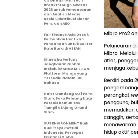
Cision Raih MarTech
Breakthrough Awards
2026 untuk Pemantauan
dan Analisis Media
Sosial, Distribusi Siaran
Pers, dan AEO
Mibro Pro2 an
Fair Finance Asia Desak
Perbankan Hentikan
Pendanaan untuk Sektor
Peluncuran di
Batu Bara di ASEAN
Mibro. Melalui
atlet, pengge
Shueisha Perluas
Jangkauan Global
menjaga kebug
melalui MANGA MILLION,
Platform Manga yang
Tersedia dalam 100
Berdiri pada 2
Bahasa
pengembangan
Haier Gandeng AO 1 Point
perangkat
we
Slam, Buka Peluang bagi
pengguna, bu
Petenis Komunitas
Tampil di Ajang Grand
memadukan des
Slam
canggih, serta
SUS ENVIRONMENT Raih
menawarkan p
Dua Proyek WtE di
hidup aktif p
Indonesia, Percepat
Ekspansi Global