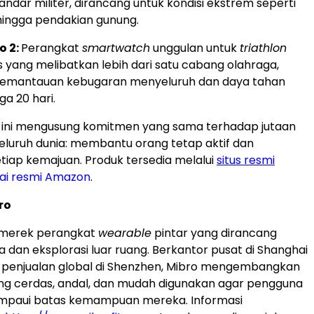
ndar militer, dirancang untuk kondisi ekstrem seperti
ingga pendakian gunung.
o 2:
Perangkat
smartwatch
unggulan untuk
triathlon
s yang melibatkan lebih dari satu cabang olahraga,
 pemantauan kebugaran menyeluruh dan daya tahan
ga 20 hari.
 ini mengusung komitmen yang sama terhadap jutaan
eluruh dunia: membantu orang tetap aktif dan
iap kemajuan. Produk tersedia melalui
situs resmi
ai resmi Amazon
.
ro
 merek perangkat
wearable
pintar yang dirancang
a dan eksplorasi luar ruang. Berkantor pusat di Shanghai
 penjualan global di Shenzhen, Mibro mengembangkan
ng cerdas, andal, dan mudah digunakan agar pengguna
paui batas kemampuan mereka. Informasi