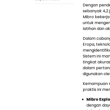
Dengan pendek
sebanyak 4,2 
Mibro bekerja
untuk mengem
latihan dan ak
Dalam cabang
Eropa, teknol
mengidentifik
Sistem ini m
tingkat akuras
dalam pertand
digunakan ole
Kemampuan me
praktis ini me
Mibro Expl
dengan daya 