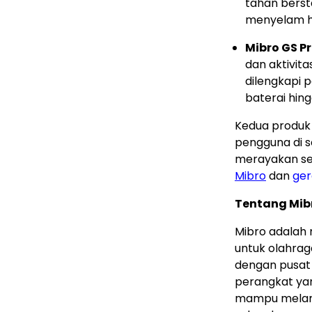
tahan bersta
menyelam h
Mibro GS Pr
dan aktivita
dilengkapi
baterai hing
Kedua produk
pengguna di s
merayakan set
Mibro
dan
ger
Tentang Mib
Mibro adalah
untuk olahrag
dengan pusat
perangkat ya
mampu melam