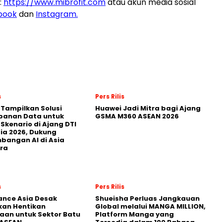
:
https://www.mibrofit.com
atau akun media sosial
book
dan
Instagram.
s
Pers Rilis
 Tampilkan Solusi
Huawei Jadi Mitra bagi Ajang
panan Data untuk
GSMA M360 ASEAN 2026
 Skenario di Ajang DTI
ia 2026, Dukung
angan AI di Asia
ra
s
Pers Rilis
nance Asia Desak
Shueisha Perluas Jangkauan
kan Hentikan
Global melalui MANGA MILLION,
an untuk Sektor Batu
Platform Manga yang