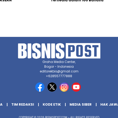
 ASEAN
Tersedia dalam 100 Bahasa
Graha Media Center,
Bogor - Indonesia
editorekbis@gmail.com
+628557777888
IA
TIM REDAKSI
KODE ETIK
MEDIA SIBER
HAK JAW
COPYRIGHT © 2026 BISNISPOST.COM - ALL RIGHTS RESERVED