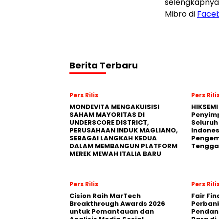
selengkapnya
Mibro di
Face
Berita Terbaru
Pers Rilis
Pers Rili
MONDEVITA MENGAKUISISI
HIKSEMI
SAHAM MAYORITAS DI
Penyim
UNDERSCORE DISTRICT,
Seluruh
PERUSAHAAN INDUK MAGLIANO,
Indones
SEBAGAI LANGKAH KEDUA
Pengemb
DALAM MEMBANGUN PLATFORM
Tengga
MEREK MEWAH ITALIA BARU
Pers Rilis
Pers Rili
Cision Raih MarTech
Fair Fi
Breakthrough Awards 2026
Perban
untuk Pemantauan dan
Pendana