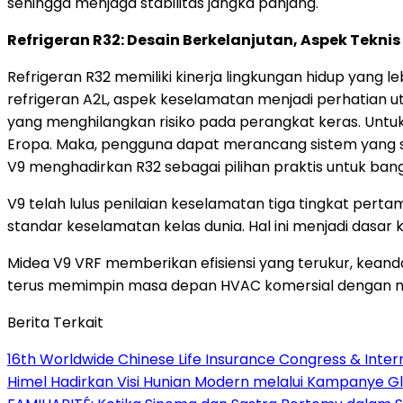
sehingga menjaga stabilitas jangka panjang.
Refrigeran R32: Desain Berkelanjutan, Aspek Tek
Refrigeran R32 memiliki kinerja lingkungan hidup yang le
refrigeran A2L, aspek keselamatan menjadi perhatian 
yang menghilangkan risiko pada perangkat keras. Unt
Eropa. Maka, pengguna dapat merancang sistem yang s
V9 menghadirkan R32 sebagai pilihan praktis untuk ba
V9 telah lulus penilaian keselamatan tiga tingkat per
standar keselamatan kelas dunia. Hal ini menjadi dasa
Midea V9 VRF memberikan efisiensi yang terukur, keandala
terus memimpin masa depan HVAC komersial dengan meng
Berita Terkait
16th Worldwide Chinese Life Insurance Congress & Inte
Himel Hadirkan Visi Hunian Modern melalui Kampanye 