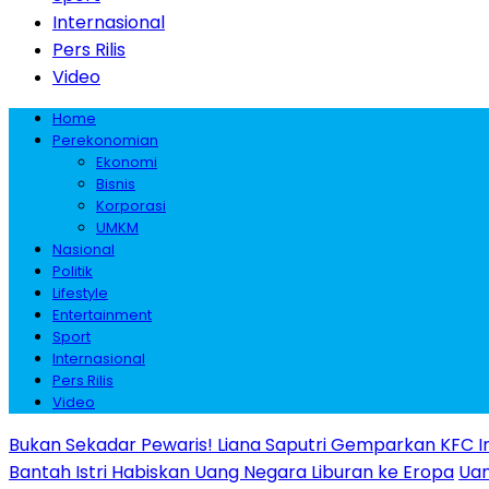
Internasional
Pers Rilis
Video
Home
Perekonomian
Ekonomi
Bisnis
Korporasi
UMKM
Nasional
Politik
Lifestyle
Entertainment
Sport
Internasional
Pers Rilis
Video
Bukan Sekadar Pewaris! Liana Saputri Gemparkan KFC I
Bantah Istri Habiskan Uang Negara Liburan ke Eropa
Uan