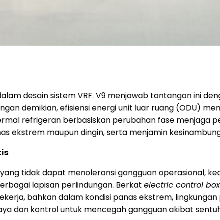
 dalam desain sistem VRF. V9 menjawab tantangan ini de
an demikian, efisiensi energi unit luar ruang (ODU) meni
termal refrigeran berbasiskan perubahan fase menjaga pen
panas ekstrem maupun dingin, serta menjamin kesinambun
is
in yang tidak dapat menoleransi gangguan operasional, ke
erbagai lapisan perlindungan. Berkat
electric control box
tap bekerja, bahkan dalam kondisi panas ekstrem, lingkung
 daya dan kontrol untuk mencegah gangguan akibat sentuh