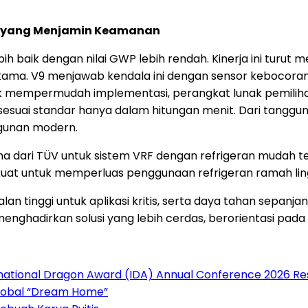
nis yang Menjamin Keamanan
bih baik dengan nilai GWP lebih rendah. Kinerja ini turut 
utama. V9 menjawab kendala ini dengan sensor kebocoran
uk mempermudah implementasi, perangkat lunak pemiliha
esuai standar hanya dalam hitungan menit. Dari tanggu
ngunan modern.
tama dari TÜV untuk sistem VRF dengan refrigeran mudah
r kuat untuk memperluas penggunaan refrigeran ramah lin
n tinggi untuk aplikasi kritis, serta daya tahan sepanjang
hadirkan solusi yang lebih cerdas, berorientasi pada 
rnational Dragon Award (IDA) Annual Conference 2026 Re
Global “Dream Home”