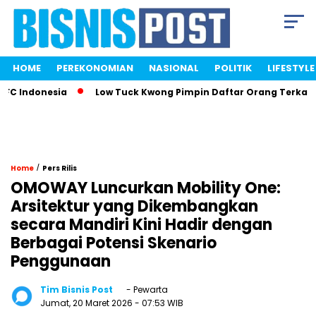
HOME
PEREKONOMIAN
NASIONAL
POLITIK
LIFESTYLE
C Indonesia
Low Tuck Kwong Pimpin Daftar Orang Terkaya I
/
Home
Pers Rilis
OMOWAY Luncurkan Mobility One:
Arsitektur yang Dikembangkan
secara Mandiri Kini Hadir dengan
Berbagai Potensi Skenario
Penggunaan
Tim Bisnis Post
- Pewarta
Jumat, 20 Maret 2026
- 07:53 WIB