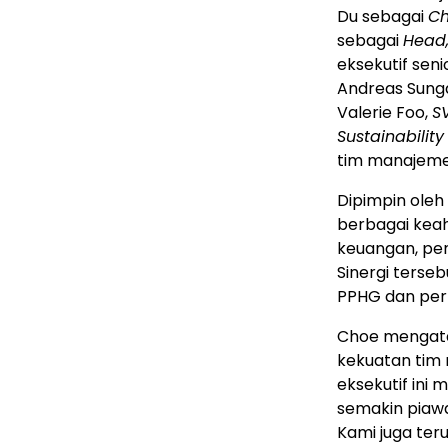
Du sebagai
Ch
sebagai
Head
eksekutif seni
Andreas Sung
Valerie Foo,
S
Sustainability
tim manajeme
Dipimpin oleh
berbagai keahl
keuangan, pe
Sinergi ters
PPHG dan per
Choe mengata
kekuatan tim
eksekutif ini
semakin piawa
Kami juga te