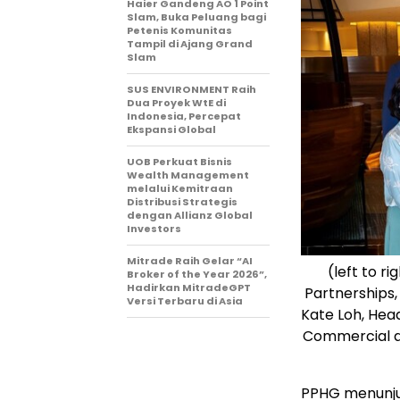
Haier Gandeng AO 1 Point
Slam, Buka Peluang bagi
Petenis Komunitas
Tampil di Ajang Grand
Slam
SUS ENVIRONMENT Raih
Dua Proyek WtE di
Indonesia, Percepat
Ekspansi Global
UOB Perkuat Bisnis
Wealth Management
melalui Kemitraan
Distribusi Strategis
dengan Allianz Global
Investors
Mitrade Raih Gelar “AI
(left to r
Broker of the Year 2026”,
Hadirkan MitradeGPT
Partnerships, 
Versi Terbaru di Asia
Kate Loh, Hea
Commercial an
PPHG menunju