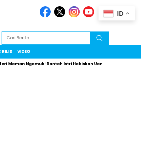
ID
 RILIS
VIDEO
an Ngamuk! Bantah Istri Habiskan Uang Negara Liburan ke Eropa