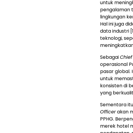
untuk meningk
pengalaman t
lingkungan k
Hal ini juga 
data industri
[
teknologi, se
meningkatkan
Sebagai
Chief
operasional P
pasar global.
untuk memast
konsisten di 
yang berkualit
Sementara itu
Officer
akan me
PPHG. Berpen
merek hotel 