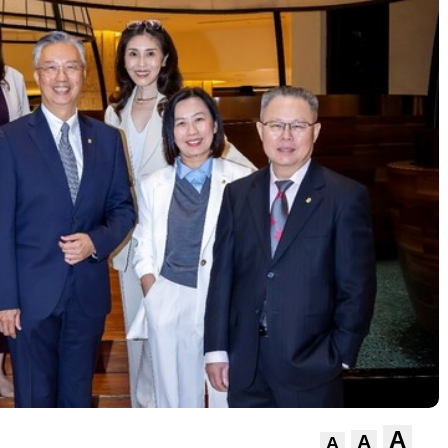
A
A
A