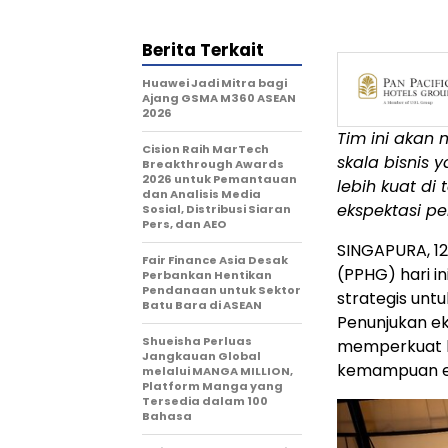
Berita Terkait
Huawei Jadi Mitra bagi
Ajang GSMA M360 ASEAN
2026
Tim ini akan
Cision Raih MarTech
skala bisnis 
Breakthrough Awards
2026 untuk Pemantauan
lebih kuat di
dan Analisis Media
ekspektasi p
Sosial, Distribusi Siaran
Pers, dan AEO
SINGAPURA, 12
Fair Finance Asia Desak
(PPHG) hari i
Perbankan Hentikan
Pendanaan untuk Sektor
strategis unt
Batu Bara di ASEAN
Penunjukan ek
Shueisha Perluas
memperkuat k
Jangkauan Global
kemampuan eks
melalui MANGA MILLION,
Platform Manga yang
Tersedia dalam 100
Bahasa