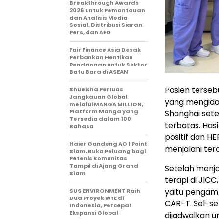
Breakthrough Awards
2026 untuk Pemantauan
dan Analisis Media
Sosial, Distribusi Siaran
Pers, dan AEO
Fair Finance Asia Desak
Perbankan Hentikan
Pendanaan untuk Sektor
Batu Bara di ASEAN
Pasien tersebu
Shueisha Perluas
Jangkauan Global
yang mengid
melalui MANGA MILLION,
Platform Manga yang
Shanghai sete
Tersedia dalam 100
terbatas. Has
Bahasa
positif dan HE
Haier Gandeng AO 1 Point
menjalani tera
Slam, Buka Peluang bagi
Petenis Komunitas
Tampil di Ajang Grand
Setelah menja
Slam
terapi di JIC
yaitu pengamb
SUS ENVIRONMENT Raih
Dua Proyek WtE di
CAR-T. Sel-se
Indonesia, Percepat
Ekspansi Global
dijadwalkan u