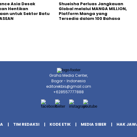
nance Asia Desak
Shueisha Perluas Jangkauan
kan Hentikan
Global melalui MANGA MILLION,
an untuk Sektor Batu
Platform Manga yang
 ASEAN
Tersedia dalam 100 Bahasa
Graha Media Center,
Bogor - Indonesia
editorekbis@gmail.com
+628557777888
IA
TIM REDAKSI
KODE ETIK
MEDIA SIBER
HAK JAW