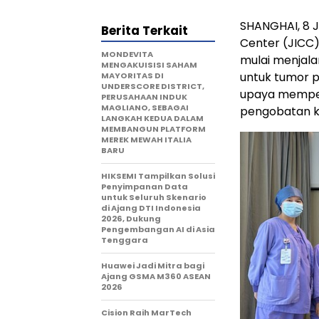
SHANGHAI
,
8 J
Berita Terkait
Center (JICC)
MONDEVITA
mulai menjalan
MENGAKUISISI SAHAM
untuk tumor 
MAYORITAS DI
UNDERSCORE DISTRICT,
upaya memperl
PERUSAHAAN INDUK
MAGLIANO, SEBAGAI
pengobatan k
LANGKAH KEDUA DALAM
MEMBANGUN PLATFORM
MEREK MEWAH ITALIA
BARU
HIKSEMI Tampilkan Solusi
Penyimpanan Data
untuk Seluruh Skenario
di Ajang DTI Indonesia
2026, Dukung
Pengembangan AI di Asia
Tenggara
Huawei Jadi Mitra bagi
Ajang GSMA M360 ASEAN
2026
Cision Raih MarTech