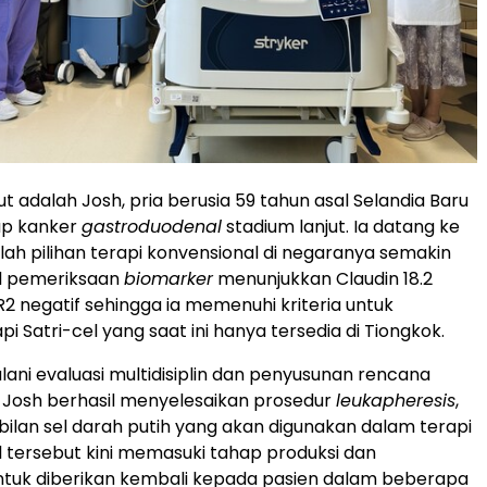
t adalah Josh, pria berusia 59 tahun asal Selandia Baru
ap kanker
gastroduodenal
stadium lanjut. Ia datang ke
lah pilihan terapi konvensional di negaranya semakin
il pemeriksaan
biomarker
menunjukkan Claudin 18.2
R2 negatif sehingga ia memenuhi kriteria untuk
pi Satri-cel yang saat ini hanya tersedia di Tiongkok.
lani evaluasi multidisiplin dan penyusunan rencana
C, Josh berhasil menyelesaikan prosedur
leukapheresis
,
ilan sel darah putih yang akan digunakan dalam terapi
l tersebut kini memasuki tahap produksi dan
ntuk diberikan kembali kepada pasien dalam beberapa