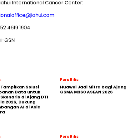
ahui International Cancer Center:
ionaloffice@jiahui.com
52 4619 1904
ui-GSN
s
Pers Rilis
 Tampilkan Solusi
Huawei Jadi Mitra bagi Ajang
panan Data untuk
GSMA M360 ASEAN 2026
 Skenario di Ajang DTI
ia 2026, Dukung
angan AI di Asia
ra
s
Pers Rilis