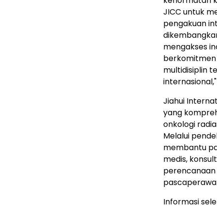
kehormatan ka
JICC untuk men
pengakuan int
dikembangkan 
mengakses ino
berkomitmen 
multidisiplin
internasional,"
Jiahui Intern
yang komprehe
onkologi radia
Melalui pendek
membantu pasi
medis, konsult
perencanaan te
pascaperawa
Informasi sel