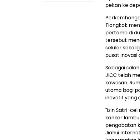
pekan ke dep
Perkembangan 
Tiongkok meny
pertama di du
tersebut men
seluler sekal
pusat inovasi 
Sebagai salah
JICC telah me
kawasan. Ruma
utama bagi pa
inovatif yang
"Izin Satri-c
kanker lambu
pengobatan ka
Jiahui Interna