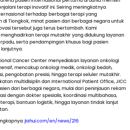
rena pasien internasional pertama di dunia memilih
jalani terapi inovatif ini. Seiring meningkatnya
ernasional terhadap berbagai terapi yang
di Tiongkok, minat pasien dari berbagai negara untuk
vasi tersebut juga terus bertambah. Kami
menghadirkan terapi mutakhir yang didukung layanan
 terpadu, serta pendampingan khusus bagi pasien
 lanjutnya.
ational Cancer Center menyediakan layanan onkologi
nsif, mencakup onkologi medik, onkologi bedah,
si, pengobatan presisi, hingga terapi seluler mutakhir.
atan multidisiplin dan International Patient Office, JICC
en dari berbagai negara, mulai dari peninjauan rekam
asi dengan dokter spesialis, koordinasi multibahasa,
rapi, bantuan logistik, hingga layanan tindak lanjut
tan.
engkapnya:
jiahui.com/en/news/216