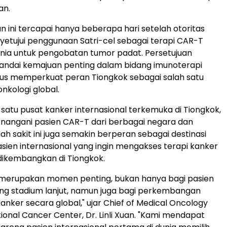
an.
ini tercapai hanya beberapa hari setelah otoritas
etujui penggunaan Satri-cel sebagai terapi CAR-T
nia untuk pengobatan tumor padat. Persetujuan
andai kemajuan penting dalam bidang imunoterapi
igus memperkuat peran Tiongkok sebagai salah satu
onkologi global.
 satu pusat kanker internasional terkemuka di Tiongkok,
nangani pasien CAR-T dari berbagai negara dan
h sakit ini juga semakin berperan sebagai destinasi
sien internasional yang ingin mengakses terapi kanker
 dikembangkan di Tiongkok.
el merupakan momen penting, bukan hanya bagi pasien
ng stadium lanjut, namun juga bagi perkembangan
nker secara global," ujar Chief of Medical Oncology
tional Cancer Center, Dr. Linli Xuan. "Kami mendapat