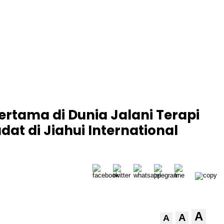
ertama di Dunia Jalani Terapi
at di Jiahui International
A
A
A