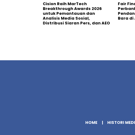
Cision Raih MarTech
Fair Fi
Breakthrough Awards 2026
Perban
untuk Pemantauan dan
Pendana
Analisis Media Sosial,
Bara di
Distribusi Siaran Pers, dan AEO
HOME
HISTORI MED