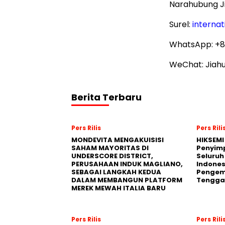
Narahubung Ji
Surel:
internat
WhatsApp: +8
WeChat: Jiah
Berita Terbaru
Pers Rilis
Pers Rili
MONDEVITA MENGAKUISISI
HIKSEMI
SAHAM MAYORITAS DI
Penyim
UNDERSCORE DISTRICT,
Seluruh
PERUSAHAAN INDUK MAGLIANO,
Indones
SEBAGAI LANGKAH KEDUA
Pengemb
DALAM MEMBANGUN PLATFORM
Tengga
MEREK MEWAH ITALIA BARU
Pers Rilis
Pers Rili