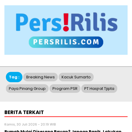
Tag :
Breaking News
Kacuk Sumarto
Paya Pinang Group
Program PSR
PT Hasjrat Tjipta
BERITA TERKAIT
Kamis, 30 Juli 2026 - 20:19 WIB
Rumah Mulai Diserang Rayap? Jangan Panik, Lakukan