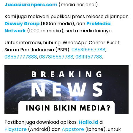
Jasasiaranpers.com
(media nasional).
Kami juga melayani publikasi press release di jaringan
Disway Group
(100an media), dan
ProMedia
Network
(1000an media), serta media lainnya.
Untuk informasi, hubungi WhatsApp Center Pusat
Siaran Pers Indonesia (PSPI):
085315557788
,
08557777888
,
087815557788
,
08111157788
.
Pastikan juga download aplikasi
Hallo.id
di
Playstore
(Android) dan
Appstore
(iphone), untuk