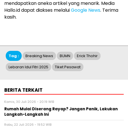
mendapatkan aneka artikel yang menarik. Media
Hallo.id dapat diakses melalui
Google News
. Terima
kasih.
Tag :
Breaking News
BUMN
Erick Thohir
Lebaran Idul Fitri 2025
Tiket Pesawat
BERITA TERKAIT
Kamis, 30 Juli 2026 - 20:19 WIB
Rumah Mulai Diserang Rayap? Jangan Panik, Lakukan
Langkah-Langkah Ini
Rabu, 22 Juli 2026 - 19:52 WIB