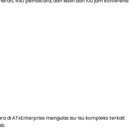
meran, 450 pembicara, dan lebih dari 100 jam konferensi
ra di ATxEnterprise mengulas isu-isu kompleks terkait
ab.