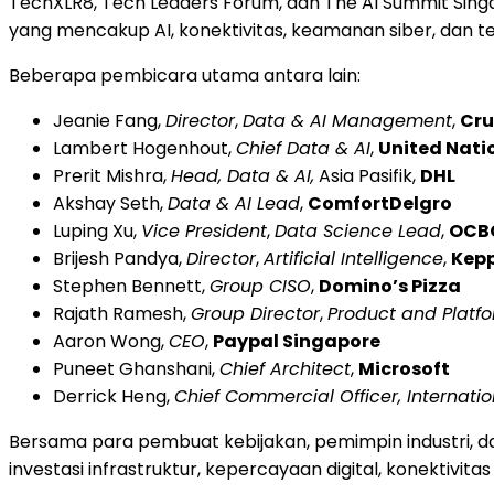
TechXLR8, Tech Leaders Forum, dan The AI Summit Singapo
yang mencakup AI, konektivitas, keamanan siber, dan t
Beberapa pembicara utama antara lain:
Jeanie Fang,
Director
,
Data & AI Management
,
Cr
Lambert Hogenhout,
Chief Data & AI
,
United Nati
Prerit Mishra,
Head, Data & AI,
Asia Pasifik,
DHL
Akshay Seth,
Data & AI Lead
,
ComfortDelgro
Luping Xu,
Vice President
,
Data Science Lead
,
OCB
Brijesh Pandya,
Director
,
Artificial Intelligence
,
Kepp
Stephen Bennett,
Group CISO
,
Domino’s Pizza
Rajath Ramesh,
Group Director
,
Product and Platf
Aaron Wong,
CEO
,
Paypal Singapore
Puneet Ghanshani,
Chief Architect
,
Microsoft
Derrick Heng,
Chief Commercial Officer, Internatio
Bersama para pembuat kebijakan, pemimpin industri, da
investasi infrastruktur, kepercayaan digital, konektivi