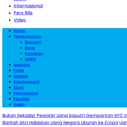
Internasional
Pers Rilis
Video
Home
Perekonomian
Ekonomi
Bisnis
Korporasi
UMKM
Nasional
Politik
Lifestyle
Entertainment
Sport
Internasional
Pers Rilis
Video
Bukan Sekadar Pewaris! Liana Saputri Gemparkan KFC I
Bantah Istri Habiskan Uang Negara Liburan ke Eropa
Uan