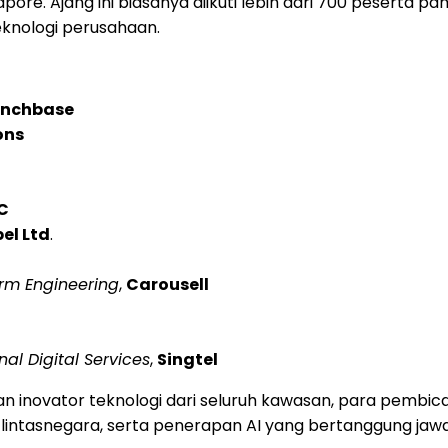
re. Ajang ini biasanya diikuti lebih dari 700 peserta pa
eknologi perusahaan.
unchbase
ons
C
el Ltd
.
orm Engineering
,
Carousell
nal Digital Services
,
Singtel
n inovator teknologi dari seluruh kawasan, para pembica
tas lintasnegara, serta penerapan AI yang bertanggung jaw