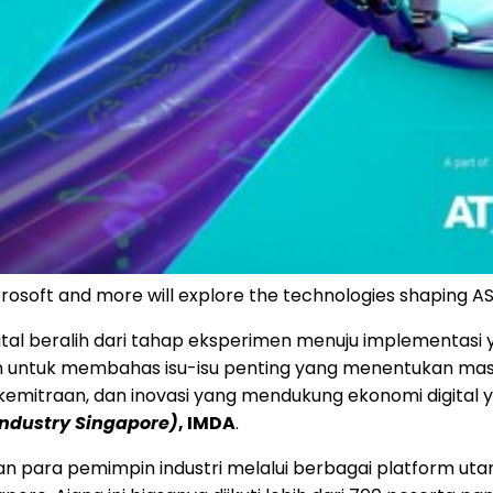
rosoft and more will explore the technologies shaping A
ital beralih dari tahap eksperimen menuju implementasi
uk membahas isu-isu penting yang menentukan masa dep
 kemitraan, dan inovasi yang mendukung ekonomi digital ya
Industry Singapore)
, IMDA
.
n para pemimpin industri melalui berbagai platform utam