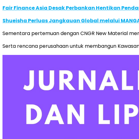
Fair Finance Asia Desak Perbankan Hentikan Penda
Shueisha Perluas Jangkauan Global melalui MANGA
Sementara pertemuan dengan CNGR New Material memb
Serta rencana perusahaan untuk membangun Kawasan Ind