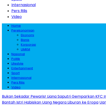
Internasional
Pers Rilis
Video
Home
Perekonomian
Ekonomi
Bisnis
Korporasi
UMKM
Nasional
Politik
Lifestyle
Entertainment
Sport
Internasional
Pers Rilis
Video
Bukan Sekadar Pewaris! Liana Saputri Gemparkan KFC I
Bantah Istri Habiskan Uang Negara Liburan ke Eropa
Uan