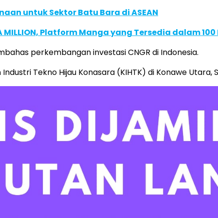
naan untuk Sektor Batu Bara di ASEAN
 MILLION, Platform Manga yang Tersedia dalam 100
ahas perkembangan investasi CNGR di Indonesia.
ustri Tekno Hijau Konasara (KIHTK) di Konawe Utara, S