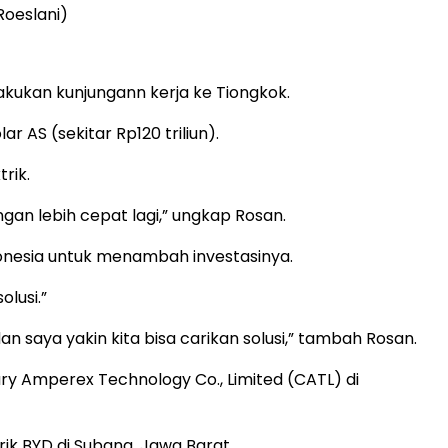
oeslani)
akukan kunjungann kerja ke Tiongkok.
 AS (sekitar Rp120 triliun).
rik.
gan lebih cepat lagi,” ungkap Rosan.
donesia untuk menambah investasinya.
lusi.”
 saya yakin kita bisa carikan solusi,” tambah Rosan.
y Amperex Technology Co., Limited (CATL) di
k BYD di Subang, Jawa Barat.