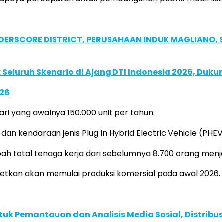
NDERSCORE DISTRICT, PERUSAHAAN INDUK MAGLIANO
Seluruh Skenario di Ajang DTI Indonesia 2026, Duk
026
 yang awalnya 150.000 unit per tahun.
 dan kendaraan jenis Plug In Hybrid Electric Vehicle (P
 total tenaga kerja dari sebelumnya 8.700 orang menjad
getkan akan memulai produksi komersial pada awal 2026.
k Pemantauan dan Analisis Media Sosial, Distribusi