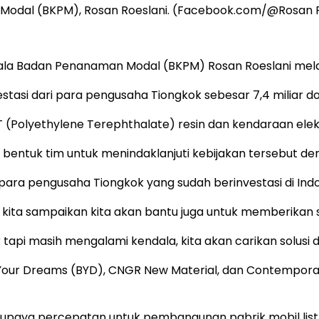
 Modal (BKPM), Rosan Roeslani. (Facebook.com/@Rosan R
Kepala Badan Penanaman Modal (BKPM) Rosan Roeslani mel
si dari para pengusaha Tiongkok sebesar 7,4 miliar dolar
ET (Polyethylene Terephthalate) resin dan kendaraan elekt
 bentuk tim untuk menindaklanjuti kebijakan tersebut den
 para pengusaha Tiongkok yang sudah berinvestasi di In
 kita sampaikan kita akan bantu juga untuk memberikan so
pi masih mengalami kendala, kita akan carikan solusi dan
Your Dreams (BYD), CNGR New Material, dan Contemporar
ya percepatan untuk pembangunan pabrik mobil listri