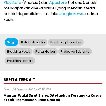
Playstore
(Android) dan
Appstore
(iphone), untuk
mendapatkan aneka artikel yang menarik. Media
Hallo.id dapat diakses melalui
Google News
. Terima
kasih.
Tag :
Bahlil Lahadalia
Bambang Soesatyo
Breaking News
Partai Golkar
Prabowo Subianto
Presiden Terpilih
BERITA TERKAIT
Kamis, 14 Agustus 2025 - 08:53 WIB
Mantan Wakil Dirut Sritex Ditetapkan Tersangka Kasus
Kredit Bermasalah Bank Daerah