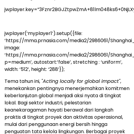
jwplayer.key=”3Fznr2BGJZtpwZmA+81lm048ks6+0NjLX
jwplayer(‘myplayer1’).setup({file:
‘https://mma.prnasia.com/media2/2986061/Shanghai_
image:
‘https://mma.prnasia.com/media2/2986061/Shanghai
p=medium’, autostart:’false’, stretching : ‘uniform’,
width: ‘512’, height: ‘288’});
Tema tahun ini,
"Acting locally for global impact"
,
menekankan pentingnya menerjemahkan komitmen
keberlanjutan global menjadi aksi nyata di tingkat
lokal. Bagi sektor industri, pelestarian
keanekaragaman hayati berawal dari langkah
praktis di tingkat proyek dan aktivitas operasional,
mulai dari penggunaan energi bersih hingga
penguatan tata kelola lingkungan. Berbagai proyek