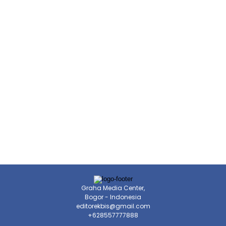
Graha Media Center,
Bogor - Indonesia
editorekbis@gmail.com
+628557777888