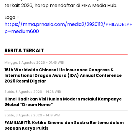
terkait 2026, harap mendaftar di FIFA Media Hub.
Logo –
https://mma.prnasia.com/media2/2920112/PHILADEL
p=medium600
BERITA TERKAIT
Minggu, 9 Agustus 2026 - 01:45 WIB
16th Worldwide Chinese Life Insurance Congress &
International Dragon Award (IDA) Annual Conference
2026 Resmi Digelar
Sabtu, 8 Agustus 2026 - 14:26 WIB
Himel Hadirkan Visi Hunian Modern melalui Kampanye
Global “Dream Home”
Sabtu, 8 Agustus 2026 - 14:19 WIB
FAMILIARITÉ: Ketika Sinema dan Sastra Bertemu dalam
Sebuah Karya Puitis