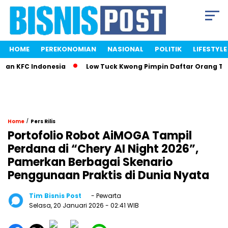
HOME
PEREKONOMIAN
NASIONAL
POLITIK
LIFESTYLE
n KFC Indonesia
Low Tuck Kwong Pimpin Daftar Orang Terka
/
Home
Pers Rilis
Portofolio Robot AiMOGA Tampil
Perdana di “Chery AI Night 2026”,
Pamerkan Berbagai Skenario
Penggunaan Praktis di Dunia Nyata
Tim Bisnis Post
- Pewarta
Selasa, 20 Januari 2026
- 02:41 WIB