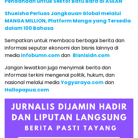
Pendanaan untuk Sektor Batu Bara di ASEAN
Shueisha Perluas Jangkauan Global melalui
MANGA MILLION, Platform Manga yang Tersedia
dalam 100 Bahasa
Sempatkan untuk membaca berbagai berita dan
informasi seputar ekonomi dan bisnis lainnya di
media
Infobumn.com
dan
Bisnisidn.com
Jangan lewatkan juga menyimak berita dan
informasi terkini mengenai politik, hukum, dan
nasional melalui media
Yogyaraya.com
dan
Hallopapua.com