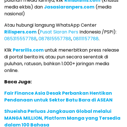
puluhan media lainnya, klik
Rilisbisnis.com
(khusus
media ekbis) dan
Jasasiaranpers.com
(media
nasional)
Atau hubungi langsung WhatsApp Center
Rilispers.com
(
Pusat Siaran Pers
Indonesia /PSPI):
085315557788
,
087815557788
,
08111157788
.
Klik
Persrilis.com
untuk menerbitkan press release
di portal berita ini, atau pun secara serentak di
puluhan, ratusan, bahkan 1.000+ jaringan media
online.
Baca Juga:
Fair Finance Asia Desak Perbankan Hentikan
Pendanaan untuk Sektor Batu Bara di ASEAN
Shueisha Perluas Jangkauan Global melalui
MANGA MILLION, Platform Manga yang Tersedia
dalam 100 Bahasa