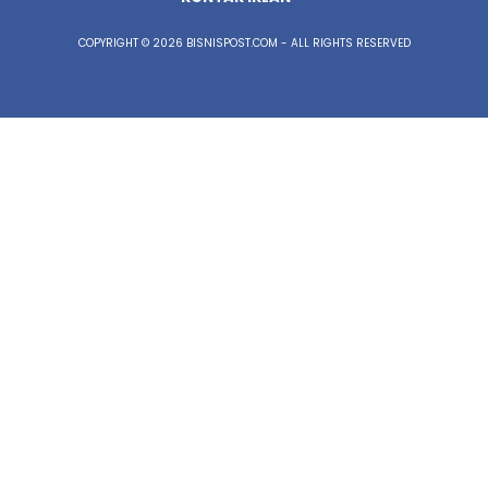
COPYRIGHT © 2026 BISNISPOST.COM - ALL RIGHTS RESERVED