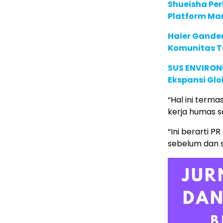
Shueisha Pe
Platform Ma
Haier Ganden
Komunitas T
SUS ENVIRONM
Ekspansi Glo
“Hal ini term
kerja humas s
“Ini berarti 
sebelum dan s