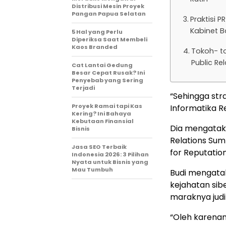
Distribusi Mesin Proyek
Pangan Papua Selatan
Praktisi 
Kabinet B
5 Hal yang Perlu
Diperiksa Saat Membeli
Kaos Branded
Tokoh- t
Public Re
Cat Lantai Gedung
Besar Cepat Rusak? Ini
Penyebab yang Sering
Terjadi
“Sehingga stra
Proyek Ramai tapi Kas
Informatika Re
Kering? Ini Bahaya
Kebutaan Finansial
Dia mengataka
Bisnis
Relations Sum
Jasa SEO Terbaik
for Reputatio
Indonesia 2026: 3 Pilihan
Nyata untuk Bisnis yang
Mau Tumbuh
Budi mengatak
kejahatan sib
maraknya judi 
“Oleh karenan