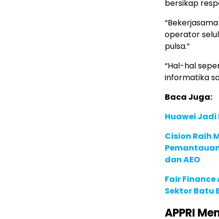
bersikap resp
“Bekerjasama 
operator selu
pulsa.”
“Hal-hal seper
informatika sa
Baca Juga:
Huawei Jadi
Cision Raih
Pemantauan d
dan AEO
Fair Financ
Sektor Batu 
APPRI Men