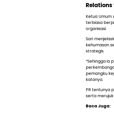
Relations
Ketua Umum A
terbiasa berpi
organisasi.
Sari menjela
kehumasan sec
strategis.
“Sehingga ia 
perkembangan
pemangku kep
katanya.
PR tentunya p
serta merujuk
Baca Juga: