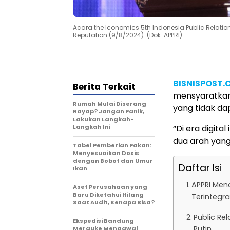
Acara the Iconomics 5th Indonesia Public Relati
Reputation (9/8/2024). (Dok. APPRI)
BISNISPOST
Berita Terkait
mensyaratkan
Rumah Mulai Diserang
yang tidak dap
Rayap? Jangan Panik,
Lakukan Langkah-
Langkah Ini
“Di era digita
dua arah yang
Tabel Pemberian Pakan:
Menyesuaikan Dosis
dengan Bobot dan Umur
Daftar Isi
Ikan
APPRI Mend
Aset Perusahaan yang
Baru Diketahui Hilang
Terintegra
Saat Audit, Kenapa Bisa?
Public Rel
Ekspedisi Bandung
Rutin
Merauke Mengawal