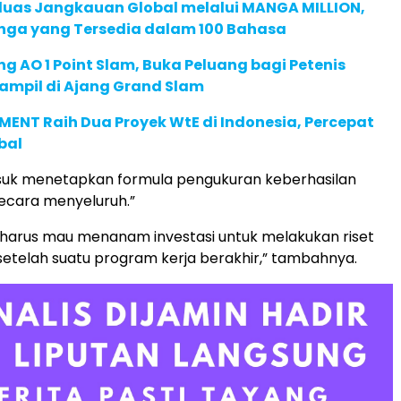
rluas Jangkauan Global melalui MANGA MILLION,
nga yang Tersedia dalam 100 Bahasa
g AO 1 Point Slam, Buka Peluang bagi Petenis
ampil di Ajang Grand Slam
ENT Raih Dua Proyek WtE di Indonesia, Percepat
bal
asuk menetapkan formula pengukuran keberhasilan
ecara menyeluruh.”
PR harus mau menanam investasi untuk melakukan riset
etelah suatu program kerja berakhir,” tambahnya.