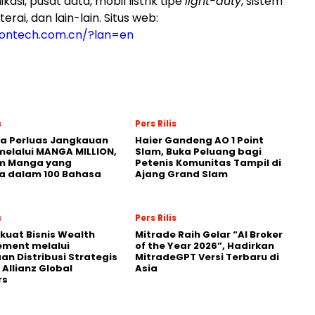
kasi, pusat data, mobil listrik tipe
light-duty
, sistem
rai, dan lain-lain. Situs web:
ylontech.com.cn/?lan=en
s
Pers Rilis
a Perluas Jangkauan
Haier Gandeng AO 1 Point
melalui MANGA MILLION,
Slam, Buka Peluang bagi
rm Manga yang
Petenis Komunitas Tampil di
a dalam 100 Bahasa
Ajang Grand Slam
s
Pers Rilis
kuat Bisnis Wealth
Mitrade Raih Gelar “AI Broker
ment melalui
of the Year 2026”, Hadirkan
an Distribusi Strategis
MitradeGPT Versi Terbaru di
Allianz Global
Asia
rs