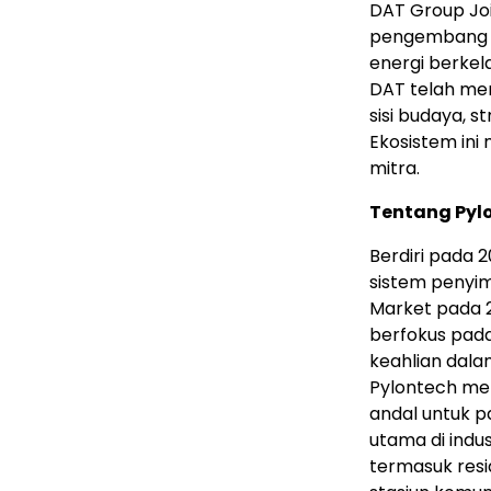
DAT Group Jo
pengembang so
energi berkel
DAT telah me
sisi budaya, s
Ekosistem ini
mitra.
Tentang Pyl
Berdiri pada 
sistem penyi
Market pada 
berfokus pada
keahlian dalam
Pylontech me
andal untuk p
utama di indus
termasuk resid