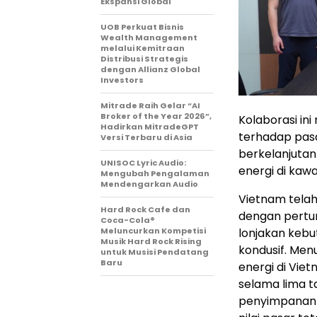
Ekspansi Global
UOB Perkuat Bisnis
Wealth Management
melalui Kemitraan
Distribusi Strategis
dengan Allianz Global
Investors
Mitrade Raih Gelar “AI
Broker of the Year 2026”,
Kolaborasi in
Hadirkan MitradeGPT
terhadap pas
Versi Terbaru di Asia
berkelanjutan
UNISOC Lyric Audio:
energi di kaw
Mengubah Pengalaman
Mendengarkan Audio
Vietnam telah
Hard Rock Cafe dan
dengan pertum
Coca-Cola®
Meluncurkan Kompetisi
lonjakan kebu
Musik Hard Rock Rising
kondusif. Me
untuk Musisi Pendatang
Baru
energi di Vie
selama lima t
penyimpanan 