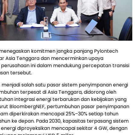
i menegaskan komitmen jangka panjang Pylontech
ar Asia Tenggara dan mencerminkan upaya
 perusahaan ini dalam mendukung percepatan transisi
asan tersebut.
 menjadi salah satu pasar sistem penyimpanan energi
buhan terpesat di Asia Tenggara, didorong oleh
tuhan integrasi energi terbarukan dan kebijakan yang
nurut BloombergNEF, pertumbuhan pasar penyimpanan
tnam diperkirakan mencapai 25%–30% setiap tahun
ahun ke depan. Pada 2030, kapasitas terpasang sistem
energi diproyeksikan mencapai sekitar 4 GW, dengan