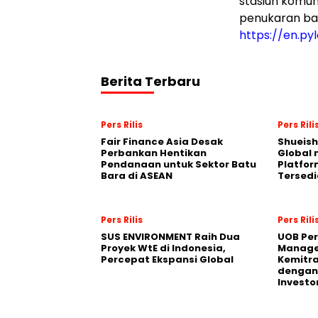
stasiun komuni
penukaran bate
https://en.p
Berita Terbaru
Pers Rilis
Pers Rili
Fair Finance Asia Desak
Shueish
Perbankan Hentikan
Global 
Pendanaan untuk Sektor Batu
Platfo
Bara di ASEAN
Tersedi
Pers Rilis
Pers Rili
SUS ENVIRONMENT Raih Dua
UOB Per
Proyek WtE di Indonesia,
Manage
Percepat Ekspansi Global
Kemitra
dengan 
Investo