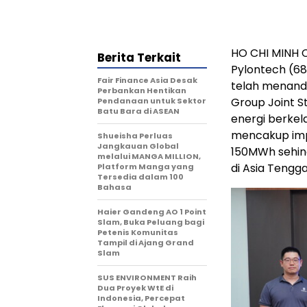
HO CHI MINH C
Berita Terkait
Pylontech (68
Fair Finance Asia Desak
telah menand
Perbankan Hentikan
Group Joint S
Pendanaan untuk Sektor
Batu Bara di ASEAN
energi berkel
mencakup imp
Shueisha Perluas
Jangkauan Global
150MWh sehin
melalui MANGA MILLION,
di Asia Tengga
Platform Manga yang
Tersedia dalam 100
Bahasa
Haier Gandeng AO 1 Point
Slam, Buka Peluang bagi
Petenis Komunitas
Tampil di Ajang Grand
Slam
SUS ENVIRONMENT Raih
Dua Proyek WtE di
Indonesia, Percepat