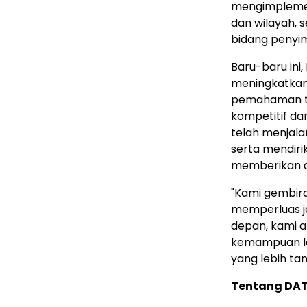
mengimplement
dan wilayah, 
bidang penyi
Baru-baru ini
meningkatkan
pemahaman ter
kompetitif da
telah menjalan
serta mendirik
memberikan du
"Kami gembir
memperluas ja
depan, kami 
kemampuan lo
yang lebih ta
Tentang DAT