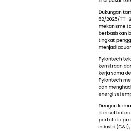
nilai pasar to
Dukungan tam
62/2025/TT-B
mekanisme ta
berbasiskan b
tingkat pengg
menjadi acuan 
Pylontech tel
kemitraan dan
kerja sama de
Pylontech me
dan menghadir
energi setem
Dengan kemam
dari sel bate
portofolio pro
industri (C&I),