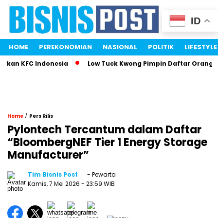
ID
HOME
PEREKONOMIAN
NASIONAL
POLITIK
LIFESTYLE
rkan KFC Indonesia
Low Tuck Kwong Pimpin Daftar Orang Te
/
Home
Pers Rilis
Pylontech Tercantum dalam Daftar
“BloombergNEF Tier 1 Energy Storage
Manufacturer”
Tim Bisnis Post
- Pewarta
Kamis, 7 Mei 2026
- 23:59 WIB