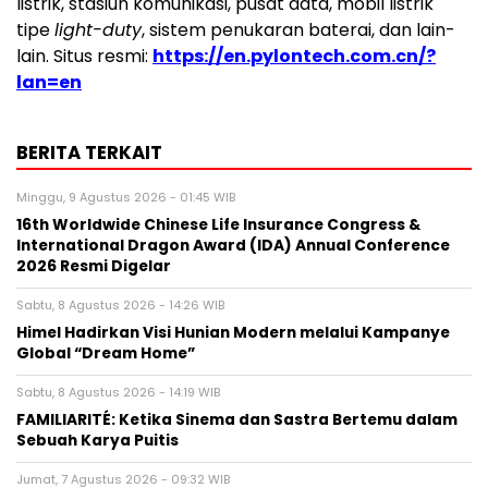
listrik, stasiun komunikasi, pusat data, mobil listrik
tipe
light-duty
, sistem penukaran baterai, dan lain-
lain. Situs resmi:
https://en.pylontech.com.cn/?
lan=en
BERITA TERKAIT
Minggu, 9 Agustus 2026 - 01:45 WIB
16th Worldwide Chinese Life Insurance Congress &
International Dragon Award (IDA) Annual Conference
2026 Resmi Digelar
Sabtu, 8 Agustus 2026 - 14:26 WIB
Himel Hadirkan Visi Hunian Modern melalui Kampanye
Global “Dream Home”
Sabtu, 8 Agustus 2026 - 14:19 WIB
FAMILIARITÉ: Ketika Sinema dan Sastra Bertemu dalam
Sebuah Karya Puitis
Jumat, 7 Agustus 2026 - 09:32 WIB