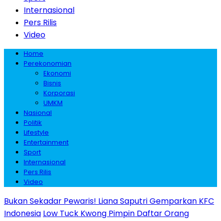
Internasional
Pers Rilis
Video
Home
Perekonomian
Ekonomi
Bisnis
Korporasi
UMKM
Nasional
Politik
Lifestyle
Entertainment
Sport
Internasional
Pers Rilis
Video
Bukan Sekadar Pewaris! Liana Saputri Gemparkan KFC
Indonesia
Low Tuck Kwong Pimpin Daftar Orang