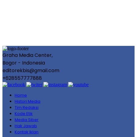
Graha Media Center,
Bogor - Indonesia
editorekbis@gmail.com
+628557777888
Home
Histori Media
Tim Redaksi
Kode Etik
Media Siber
Hak Jawab
Kontak Iklan