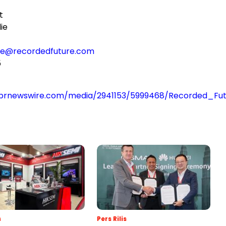
t
ie
lie@recordedfuture.com
5
prnewswire.com/media/2941153/5999468/Recorded_Fut
s
Pers Rilis