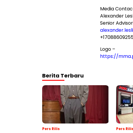
Media Contac
Alexander Lesl
Senior Advisor
alexander.les
+1708860925
Logo –
https://mma.
Berita Terbaru
Pers Rilis
Pers Rili