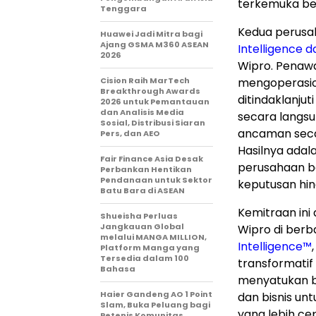
terkemuka ber
Tenggara
Kedua perusa
Huawei Jadi Mitra bagi
Ajang GSMA M360 ASEAN
Intelligence 
2026
Wipro. Penaw
Cision Raih MarTech
mengoperasion
Breakthrough Awards
ditindaklanju
2026 untuk Pemantauan
dan Analisis Media
secara langs
Sosial, Distribusi Siaran
ancaman secara
Pers, dan AEO
Hasilnya adal
Fair Finance Asia Desak
perusahaan be
Perbankan Hentikan
Pendanaan untuk Sektor
keputusan hin
Batu Bara di ASEAN
Kemitraan in
Shueisha Perluas
Jangkauan Global
Wipro di berba
melalui MANGA MILLION,
Intelligence™
Platform Manga yang
Tersedia dalam 100
transformatif 
Bahasa
menyatukan ber
Haier Gandeng AO 1 Point
dan bisnis u
Slam, Buka Peluang bagi
yang lebih ce
Petenis Komunitas