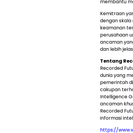
membantu meli
Kemitraan ya
dengan skala 
keamanan terk
perusahaan u
ancaman yang 
dan lebih jelas
Tentang Rec
Recorded Futu
dunia yang me
pemerintah di
cakupan terha
Intelligence G
ancaman khusu
Recorded Fut
informasi inte
https://www.