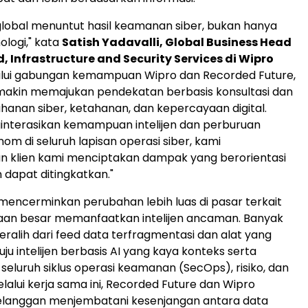
lobal menuntut hasil keamanan siber, bukan hanya
logi," kata
Satish Yadavalli, Global Business Head
, Infrastructure and Security Services di Wipro
alui gabungan kemampuan Wipro dan Recorded Future,
makin memajukan pendekatan berbasis konsultasi dan
ahanan siber, ketahanan, dan kepercayaan digital.
nterasikan kemampuan intelijen dan perburuan
m di seluruh lapisan operasi siber, kami
 klien kami menciptakan dampak yang berorientasi
 dapat ditingkatkan."
 mencerminkan perubahan lebih luas di pasar terkait
aan besar memanfaatkan intelijen ancaman. Banyak
ralih dari feed data terfragmentasi dan alat yang
uju intelijen berbasis AI yang kaya konteks serta
i seluruh siklus operasi keamanan (SecOps), risiko, dan
lalui kerja sama ini, Recorded Future dan Wipro
anggan menjembatani kesenjangan antara data