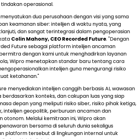
tindakan operasional.
i menyatukan dua perusahaan dengan visi yang sama
an keamanan siber: intelijen di waktu nyata, yang
klanjuti, dan sangat terintegrasi dalam pengoperasian
 kata
Colin Mahony
, CEO Recorded Future
. "Dengan
ded Future sebagai platform intelijen ancaman
 bermitra dengan kami untuk menghadirkan layanan
kelola, Wipro menetapkan standar baru tentang cara
ngoperasionalkan intelijen guna mengurangi risiko
at ketahanan."
re menyediakan intelijen canggih berbasis AI, wawasan
a berdasarkan konteks, dan cakupan luas yang siap
a depan yang meliputi risiko siber, risiko pihak ketiga,
k, intelijen geopolitik, perburuan ancaman dan
 otonom. Melalui kemitraan ini, Wipro akan
enawaran bersama di seluruh dunia sekaligus
platform tersebut di lingkungan internal untuk