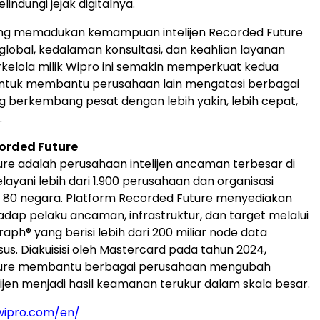
ndungi jejak digitalnya.
ng memadukan kemampuan intelijen Recorded Future
global, kedalaman konsultasi, dan keahlian layanan
elola milik Wipro ini semakin memperkuat kedua
ntuk membantu perusahaan lain mengatasi berbagai
berkembang pesat dengan lebih yakin, lebih cepat,
.
orded Future
re adalah perusahaan intelijen ancaman terbesar di
layani lebih dari 1.900 perusahaan dan organisasi
 80 negara. Platform Recorded Future menyediakan
dap pelaku ancaman, infrastruktur, dan target melalui
raph® yang berisi lebih dari 200 miliar node data
s. Diakuisisi oleh Mastercard pada tahun 2024,
ure membantu berbagai perusahaan mengubah
lijen menjadi hasil keamanan terukur dalam skala besar.
wipro.com/en/