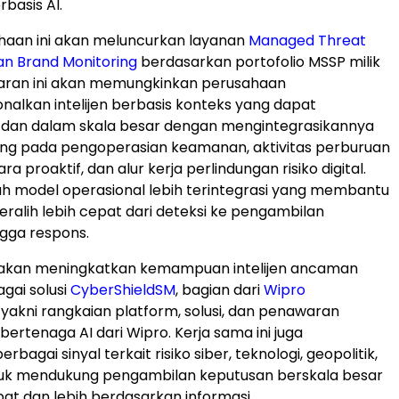
basis AI.
haan ini akan meluncurkan layanan
Managed Threat
dan Brand Monitoring
berdasarkan portofolio MSSP milik
aran ini akan memungkinkan perusahaan
alkan intelijen berbasis konteks yang dapat
ti dan dalam skala besar dengan mengintegrasikannya
ung pada pengoperasian keamanan, aktivitas perburuan
 proaktif, dan alur kerja perlindungan risiko digital.
ah model operasional lebih terintegrasi yang membantu
ralih lebih cepat dari deteksi ke pengambilan
gga respons.
i akan meningkatkan kemampuan intelijen ancaman
gai solusi
CyberShield
SM
, bagian dari
Wipro
, yakni rangkaian platform, solusi, dan penawaran
bertenaga AI dari Wipro. Kerja sama ini juga
bagai sinyal terkait risiko siber, teknologi, geopolitik,
ntuk mendukung pengambilan keputusan berskala besar
pat dan lebih berdasarkan informasi.