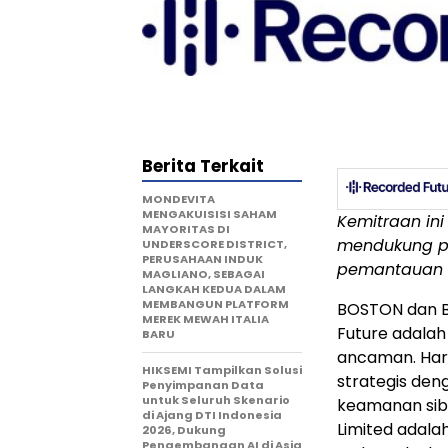
Berita Terkait
MONDEVITA
MENGAKUISISI SAHAM
Kemitraan i
MAYORITAS DI
mendukung pe
UNDERSCORE DISTRICT,
PERUSAHAAN INDUK
pemantauan m
MAGLIANO, SEBAGAI
LANGKAH KEDUA DALAM
MEMBANGUN PLATFORM
BOSTON dan B
MEREK MEWAH ITALIA
Future adalah 
BARU
ancaman. Har
HIKSEMI Tampilkan Solusi
strategis den
Penyimpanan Data
untuk Seluruh Skenario
keamanan sibe
di Ajang DTI Indonesia
Limited adala
2026, Dukung
Pengembangan AI di Asia