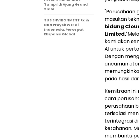
Tampil di Ajang Grand
Slam
"Perusahaan g
masukan tekno
SUS ENVIRONMENT Raih
Dua Proyek WtE di
bidang Cloud
Indonesia, Percepat
Limited.
"Mel
Ekspansi Global
kami akan se
AI untuk pert
Dengan mengi
ancaman otono
memungkinkan
pada hasil dan
Kemitraan ini
cara perusah
perusahaan be
terisolasi men
terintegrasi d
ketahanan. Me
membantu pel