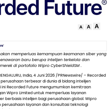
A
A
A
ni akan memperluas kemampuan keamanan siber yang
nawaran baru berupa intelijen terkelola dan
erek di portofolio Wipro CyberShield
SM
.
ENGALURU, India
,
4 Juni 2026
/PRNewswire/ – Recorded
perusahaan terbesar di dunia di bidang intelijen
i ini Recorded Future mengumumkan kemitraan
gan Wipro Limited untuk memperluas layanan
r berbasis intelijen bagi perusahaan global. Wipro
h perusahaan layanan dan konsultasi teknologi