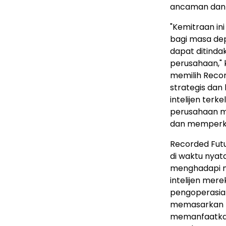
ancaman dan 
"Kemitraan in
bagi masa dep
dapat ditinda
perusahaan,"
memilih Recor
strategis dan
intelijen ter
perusahaan me
dan memperku
Recorded Futu
di waktu nyat
menghadapi mas
intelijen mere
pengoperasian
memasarkan p
memanfaatkan 