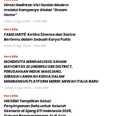
Himel Hadirkan Visi Hunian Modern
melalui Kampanye Global “Dream
Home”
Sabtu, 8 Agu 2026 - 14:26 WIB
Pers Rilis
FAMILIARITÉ: Ketika Sinema dan Sastra
Bertemu dalam Sebuah Karya Puitis
Sabtu, 8 Agu 2026 - 14:19 WIB
Pers Rilis
MONDEVITA MENGAKUISISI SAHAM
MAYORITAS DI UNDERSCORE DISTRICT,
PERUSAHAAN INDUK MAGLIANO,
SEBAGAI LANGKAH KEDUA DALAM
MEMBANGUN PLATFORM MEREK MEWAH ITALIA BARU
Jumat, 7 Agu 2026 - 09:32 WIB
Pers Rilis
HIKSEMI Tampilkan Solusi
Penyimpanan Data untuk Seluruh
Skenario di Ajang DTI Indonesia 2026,
Dukung Pengembangan AI di Asia