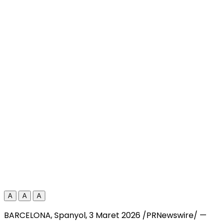
A
A
A
BARCELONA, Spanyol
,
3 Maret 2026
/PRNewswire/ —