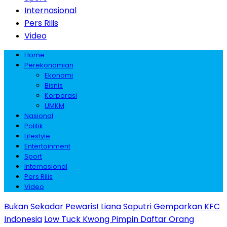
Internasional
Pers Rilis
Video
Home
Perekonomian
Ekonomi
Bisnis
Korporasi
UMKM
Nasional
Politik
Lifestyle
Entertainment
Sport
Internasional
Pers Rilis
Video
Bukan Sekadar Pewaris! Liana Saputri Gemparkan KFC
Indonesia
Low Tuck Kwong Pimpin Daftar Orang