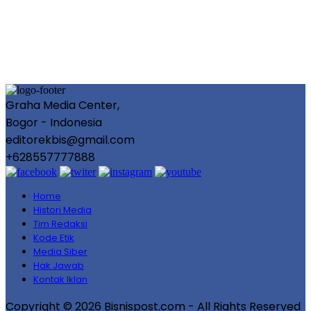
Graha Media Center,
Bogor - Indonesia
editorekbis@gmail.com
+628557777888
Home
Histori Media
Tim Redaksi
Kode Etik
Media Siber
Hak Jawab
Kontak Iklan
Copyright © 2026 Bisnispost.com - All Rights Reserved