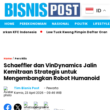
ID
HOME
PEREKONOMIAN
NASIONAL
POLITIK
LIFESTYLE
kan KFC Indonesia
Low Tuck Kwong Pimpin Daftar Orang Ter
/
Home
Pers Rilis
Schaeffler dan VinDynamics Jalin
Kemitraan Strategis untuk
Mengembangkan Robot Humanoid
Tim Bisnis Post
- Pewarta
Kamis, 23 April 2026
- 09:46 WIB