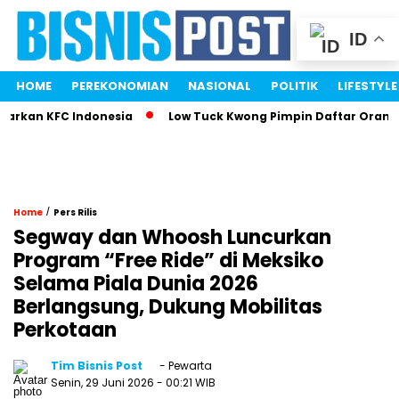
ID
HOME
PEREKONOMIAN
NASIONAL
POLITIK
LIFESTYLE
kan KFC Indonesia
Low Tuck Kwong Pimpin Daftar Orang Ter
/
Home
Pers Rilis
Segway dan Whoosh Luncurkan
Program “Free Ride” di Meksiko
Selama Piala Dunia 2026
Berlangsung, Dukung Mobilitas
Perkotaan
Tim Bisnis Post
- Pewarta
Senin, 29 Juni 2026
- 00:21 WIB