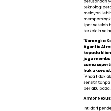
perusahaan y
teknologi pe
melayani lebi
mempersingka
lipat setelah
terkelola sel
"
Kerangka Ke
Agentic AI m
kepada klie
juga membu
sama sepert
hak akses is
"Anda tidak 
sensitif tanpa
berlaku pada A
Armor Nexus
Inti dari pen