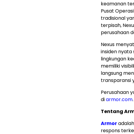
keamanan ter
Pusat Operasi
tradisional y
terpisah, Nexu
perusahaan da
Nexus menyatu
insiden nyata
lingkungan k
memiliki visi
langsung meng
transparansi y
Perusahaan ya
di
armor.com
.
Tentang Ar
Armor
adalah
respons terkel