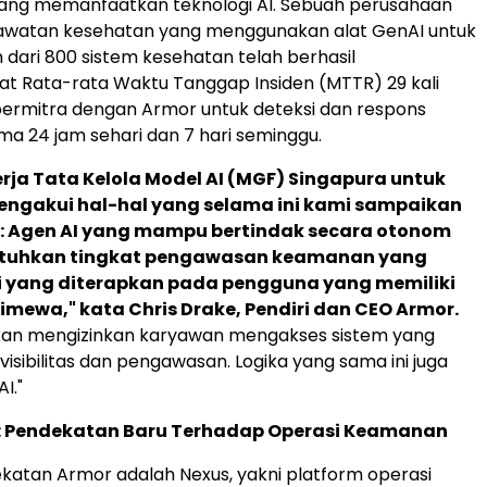
ang memanfaatkan teknologi AI. Sebuah perusahaan
rawatan kesehatan yang menggunakan alat GenAI untuk
h dari 800 sistem kesehatan telah berhasil
t Rata-rata Waktu Tanggap Insiden (MTTR) 29 kali
 bermitra dengan Armor untuk deteksi dan respons
ama 24 jam sehari dan 7 hari seminggu.
rja Tata Kelola Model AI (MGF) Singapura untuk
engakui hal-hal yang selama ini kami sampaikan
n: Agen AI yang mampu bertindak secara otonom
tuhkan tingkat pengawasan keamanan yang
i yang diterapkan pada pengguna yang memiliki
timewa," kata Chris Drake, Pendiri dan CEO Armor.
akan mengizinkan karyawan mengakses sistem yang
 visibilitas dan pengawasan. Logika yang sama ini juga
I."
: Pendekatan Baru Terhadap Operasi Keamanan
dekatan Armor adalah Nexus, yakni platform operasi