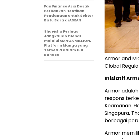
Fair Finance Asia Desak
Perbankan Hentikan
Pendanaan untuk Sektor
Batu Bara di ASEAN
Shueisha Perluas
Jangkauan Global
melalui MANGA MILLION,
Platform Manga yang
Tersedia dalam 100
Bahasa
Armor and Micr
Global Regula
Inisiatif A
Armor adalah 
respons terke
Keamanan. Ha
Singapura, Tha
berbagai per
Armor memili