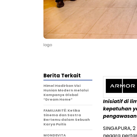
logo
Berita Terkait
Himel Hadirkan Visi
Hunian Modern melalui
Kampanye Global
“Dream Home”
Inisiatif di
kepatuhan y
FAMILIARITÉ: Ketika
Sinema dan Sastra
pengawasan 
Bertemu dalam Sebuah
Karya Puitis
SINGAPURA
,
2
negara perta
MONDEVITA