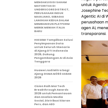
MENGAKUISISI SAHAM
untuk Agentic
MAYORITAS DI
UNDERSCORE DISTRICT,
Josephine Te
PERUSAHAAN INDUK
Agentic AI di
MAGLIANO, SEBAGAI
LANGKAH KEDUA DALAM
perusahaan 
MEMBANGUN PLATFORM
agen AI, men
MEREK MEWAH ITALIA
BARU
transparansi.
HIKSEMI Tampilkan Solusi
Penyimpanan Data
untuk Seluruh Skenario
di Ajang DTI Indonesia
2026, Dukung
Pengembangan AI di Asia
Tenggara
Huawei Jadi Mitra bagi
Ajang GSMA M360 ASEAN
2026
Cision Raih MarTech
Breakthrough Awards
2026 untuk Pemantauan
dan Analisis Media
Sosial, Distribusi Siaran
Pers, dan AEO