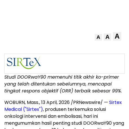
A
A
A
Studi DOORwaY90 memenuhi titik akhir ko-primer
yang telah ditentukan sebelumnya, mencapai
tingkat respons objektif (ORR) terbaik sebesar 99%.
WOBURN, Mass.
,
13 April, 2026
/PRNewswire/ —
Sirtex
Medical ("Sirtex")
, produsen terkemuka solusi
onkologi intervensi dan embolisasi, hari ini
mengumumkan hasil penting studi DOORwaY90 yang