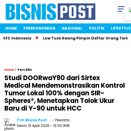
HOME
PEREKONOMIAN
NASIONAL
POLITIK
LIFESTYLE
FC Indonesia
Low Tuck Kwong Pimpin Daftar Orang Terkaya 
/
Home
Pers Rilis
Studi DOORwaY90 dari Sirtex
Medical Mendemonstrasikan Kontrol
Tumor Lokal 100% dengan SIR-
Spheres®, Menetapkan Tolok Ukur
Baru di Y-90 untuk HCC
Tim Bisnis Post
- Pewarta
Senin, 13 April 2026
- 13:00 WIB