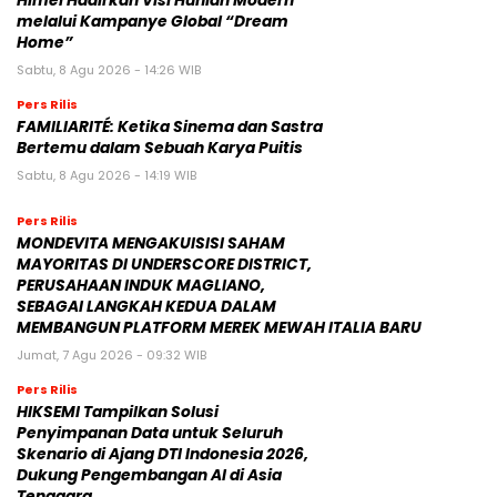
Himel Hadirkan Visi Hunian Modern
melalui Kampanye Global “Dream
Home”
Sabtu, 8 Agu 2026 - 14:26 WIB
Pers Rilis
FAMILIARITÉ: Ketika Sinema dan Sastra
Bertemu dalam Sebuah Karya Puitis
Sabtu, 8 Agu 2026 - 14:19 WIB
Pers Rilis
MONDEVITA MENGAKUISISI SAHAM
MAYORITAS DI UNDERSCORE DISTRICT,
PERUSAHAAN INDUK MAGLIANO,
SEBAGAI LANGKAH KEDUA DALAM
MEMBANGUN PLATFORM MEREK MEWAH ITALIA BARU
Jumat, 7 Agu 2026 - 09:32 WIB
Pers Rilis
HIKSEMI Tampilkan Solusi
Penyimpanan Data untuk Seluruh
Skenario di Ajang DTI Indonesia 2026,
Dukung Pengembangan AI di Asia
Tenggara