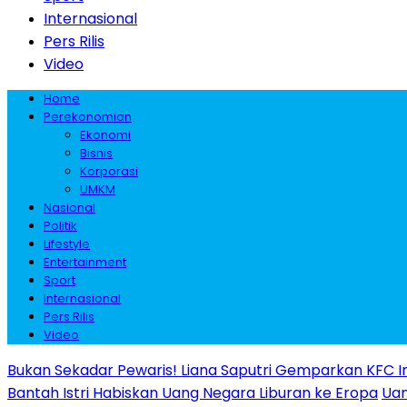
Internasional
Pers Rilis
Video
Home
Perekonomian
Ekonomi
Bisnis
Korporasi
UMKM
Nasional
Politik
Lifestyle
Entertainment
Sport
Internasional
Pers Rilis
Video
Bukan Sekadar Pewaris! Liana Saputri Gemparkan KFC I
Bantah Istri Habiskan Uang Negara Liburan ke Eropa
Uan