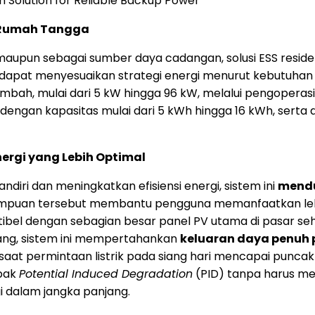
n Solution for Reliable Backup Power
n Rumah Tangga
aupun sebagai sumber daya cadangan, solusi ESS reside
 dapat menyesuaikan strategi energi menurut kebutuhan 
mbah, mulai dari 5 kW hingga 96 kW, melalui pengoperasia
 dengan kapasitas mulai dari 5 kWh hingga 16 kWh, sert
Energi yang Lebih Optimal
iri dan meningkatkan efisiensi energi, sistem ini
mendu
mpuan tersebut membantu pengguna memanfaatkan lebih
patibel dengan sebagian besar panel PV utama di pasar seh
tang, sistem ini mempertahankan
keluaran daya penuh 
 saat permintaan listrik pada siang hari mencapai puncakn
mpak
Potential Induced Degradation
(PID) tanpa harus memu
i dalam jangka panjang.