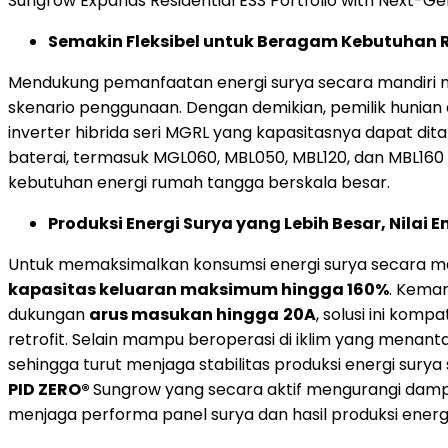
Sungrow Expands Residential ESS Portfolio with Next-Ge
Semakin Fleksibel untuk Beragam Kebutuha
Mendukung pemanfaatan energi surya secara mandiri m
skenario penggunaan. Dengan demikian, pemilik hunian
inverter hibrida seri MGRL yang kapasitasnya dapat dita
baterai, termasuk MGL060, MBL050, MBL120, dan MBL160
kebutuhan energi rumah tangga berskala besar.
Produksi Energi Surya yang Lebih Besar, Nilai 
Untuk memaksimalkan konsumsi energi surya secara mand
kapasitas keluaran maksimum hingga 160%
. Kema
dukungan
arus masukan hingga
20A
, solusi ini kom
retrofit. Selain mampu beroperasi di iklim yang menan
sehingga turut menjaga stabilitas produksi energi surya
PID ZERO®
Sungrow yang secara aktif mengurangi da
menjaga performa panel surya dan hasil produksi energ