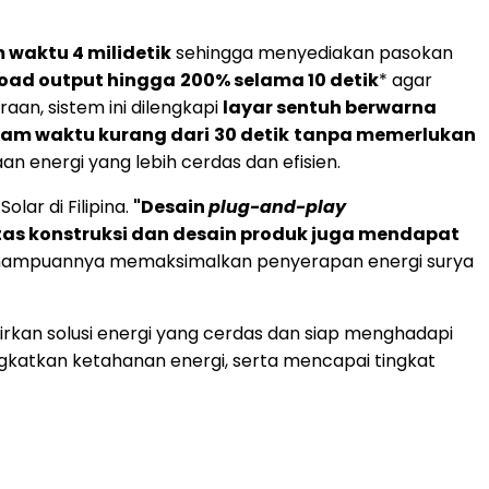
 waktu 4 milidetik
sehingga menyediakan pasokan
load output hingga
200% selama 10 detik
* agar
aan, sistem ini dilengkapi
layar sentuh berwarna
am waktu kurang dari
30 detik
tanpa memerlukan
 energi yang lebih cerdas dan efisien.
olar di Filipina.
"Desain
plug-and-play
itas konstruksi dan desain produk juga mendapat
ma kemampuannya memaksimalkan penyerapan energi surya
rkan solusi energi yang cerdas dan siap menghadapi
katkan ketahanan energi, serta mencapai tingkat