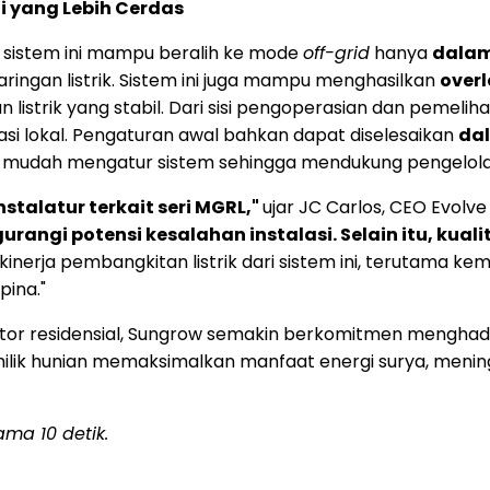
 yang Lebih Cerdas
, sistem ini mampu beralih ke mode
off-grid
hanya
dalam
ringan listrik. Sistem ini juga mampu menghasilkan
over
istrik yang stabil. Dari sisi pengoperasian dan pemelihar
i lokal. Pengaturan awal bahkan dapat diselesaikan
dal
na mudah mengatur sistem sehingga mendukung pengelolaan
stalatur terkait seri MGRL,"
ujar JC Carlos, CEO Evolve S
angi potensi kesalahan instalasi. Selain itu, kual
 kinerja pembangkitan listrik dari sistem ini, teruta
pina."
or residensial, Sungrow semakin berkomitmen menghadi
lik hunian memaksimalkan manfaat energi surya, mening
ma 10 detik.