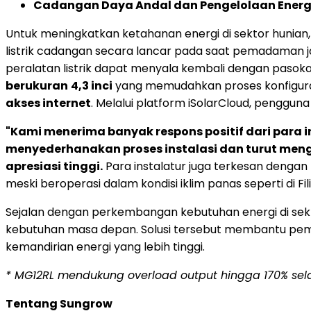
Cadangan Daya Andal dan Pengelolaan Energi
Untuk meningkatkan ketahanan energi di sektor hunian
listrik cadangan secara lancar pada saat pemadaman ja
peralatan listrik dapat menyala kembali dengan pasokan l
berukuran
4,3 inci
yang memudahkan proses konfiguras
akses internet
. Melalui platform iSolarCloud, penggu
"Kami menerima banyak respons positif dari para in
menyederhanakan proses instalasi dan turut mengur
apresiasi tinggi.
Para instalatur juga terkesan dengan
meski beroperasi dalam kondisi iklim panas seperti di Fili
Sejalan dengan perkembangan kebutuhan energi di sekt
kebutuhan masa depan. Solusi tersebut membantu pemi
kemandirian energi yang lebih tinggi.
* MG12RL mendukung overload output hingga 170% sela
Tentang Sungrow