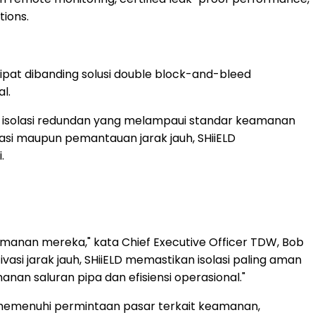
tions.
ipat dibanding solusi double block-and-bleed
l.
m isolasi redundan yang melampaui standar keamanan
asi maupun pemantauan jarak jauh, SHiiELD
.
amanan mereka," kata Chief Executive Officer TDW, Bob
si jarak jauh, SHiiELD memastikan isolasi paling aman
an saluran pipa dan efisiensi operasional."
g memenuhi permintaan pasar terkait keamanan,