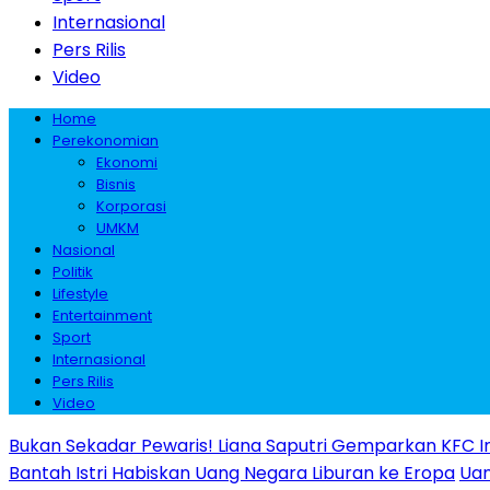
Internasional
Pers Rilis
Video
Home
Perekonomian
Ekonomi
Bisnis
Korporasi
UMKM
Nasional
Politik
Lifestyle
Entertainment
Sport
Internasional
Pers Rilis
Video
Bukan Sekadar Pewaris! Liana Saputri Gemparkan KFC I
Bantah Istri Habiskan Uang Negara Liburan ke Eropa
Uan