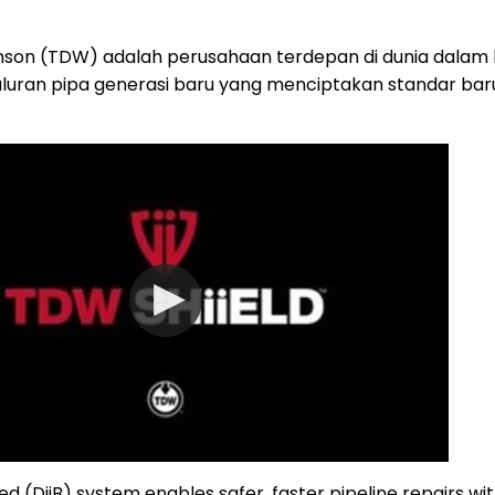
mson (TDW) adalah perusahaan terdepan di dunia dalam ha
luran pipa generasi baru yang menciptakan standar baru
 (DiiB) system enables safer, faster pipeline repairs wi