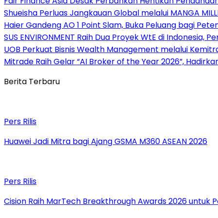
Fair Finance Asia Desak Perbankan Hentikan Pendanaan
Shueisha Perluas Jangkauan Global melalui MANGA MILL
Haier Gandeng AO 1 Point Slam, Buka Peluang bagi Pete
SUS ENVIRONMENT Raih Dua Proyek WtE di Indonesia, Pe
UOB Perkuat Bisnis Wealth Management melalui Kemitraan
Mitrade Raih Gelar “AI Broker of the Year 2026”, Hadirka
Berita Terbaru
Pers Rilis
Huawei Jadi Mitra bagi Ajang GSMA M360 ASEAN 2026
Pers Rilis
Cision Raih MarTech Breakthrough Awards 2026 untuk Pem