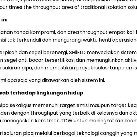
our times the throughput area of traditional isolation solu
 ini
amanan tanpa kompromi, dan area throughput empat kali l
misi tak terkendali dan mengurangi waktu henti operasiona
rpisah dan segel berenergi, SHiiELD menyediakan siste
segel anti bocor tersertifikasi dan memungkinkan aktiv
 saluran pipa, dan memastikan proyek isolasi tanpa emisi
 apa saja yang ditawarkan oleh sistem ini.
awab terhadap lingkungan hidup
pipa sekaligus memenuhi target emisi maupun target ke
n dengan throughput yang terbaik di kelasnya dan aktiva
f ini menegaskan komitmen TDW untuk meningkatkan keaman
i saluran pipa melalui berbagai teknologi canggih yan