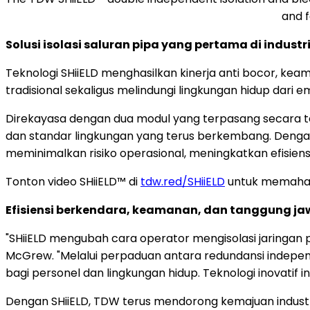
and f
Solusi isolasi saluran pipa yang pertama di industri
Teknologi SHiiELD menghasilkan kinerja anti bocor, ke
tradisional sekaligus melindungi lingkungan hidup dari e
Direkayasa dengan dua modul yang terpasang secara te
dan standar lingkungan yang terus berkembang. Dengan 
meminimalkan risiko operasional, meningkatkan efisiensi
Tonton video SHiiELD™ di
tdw.red/SHiiELD
untuk memahami
Efisiensi berkendara, keamanan, dan tanggung j
"SHiiELD mengubah cara operator mengisolasi jaringan 
McGrew. "Melalui perpaduan antara redundansi independe
bagi personel dan lingkungan hidup. Teknologi inovati
Dengan SHiiELD, TDW terus mendorong kemajuan industr