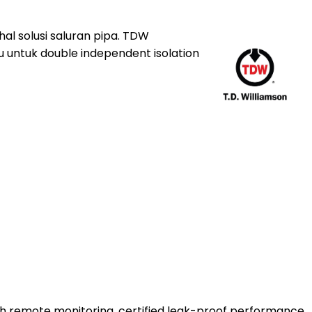
l solusi saluran pipa. TDW
 untuk double independent isolation
th remote monitoring, certified leak-proof performance,