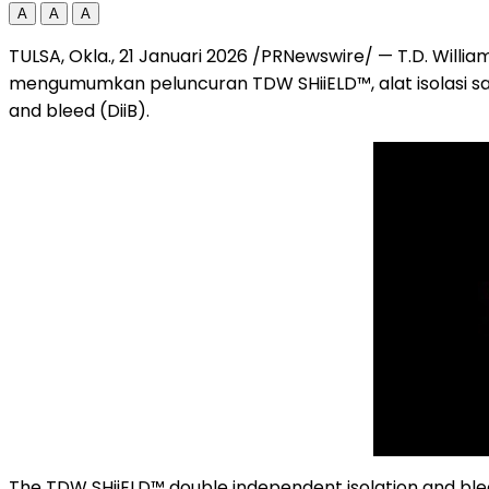
A
A
A
TULSA, Okla.
,
21 Januari 2026
/PRNewswire/ — T.D. Willia
mengumumkan peluncuran TDW SHiiELD™, alat isolasi sa
and bleed (DiiB).
The TDW SHiiELD™ double independent isolation and bleed